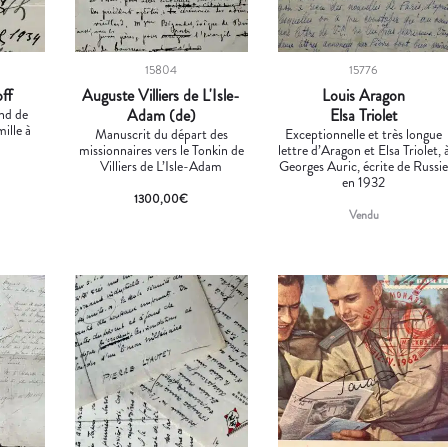
15804
15776
off
Auguste Villiers de L'Isle-
Louis Aragon
end de
Adam (de)
Elsa Triolet
mille à
Manuscrit du départ des
Exceptionnelle et très longue
missionnaires vers le Tonkin de
lettre d’Aragon et Elsa Triolet, 
Villiers de L’Isle-Adam
Georges Auric, écrite de Russi
en 1932
1300,00
€
Vendu