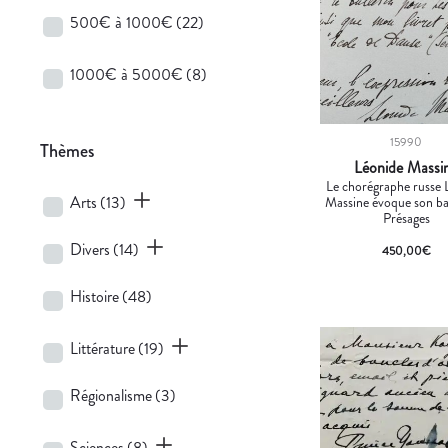
500€ à 1000€
(22)
1000€ à 5000€
(8)
15990
Thèmes
Léonide Massi
Le chorégraphe russe 
Arts
(13)
Massine évoque son ba
Présages
Divers
(14)
450,00
€
Histoire
(48)
Littérature
(19)
Régionalisme
(3)
Sciences
(8)