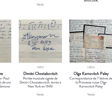
3000,00
€
Vendu
13857
13854
re
Dimitri Chostakovitch
Olga Karnovitch Paley
ean-Paul
Portée musicale signée de
Correspondance de 7 lettres d
fs de son
Dmitri Chostakovitch, écrite à
la Princesse russe Olga
 Simone
New York en 1949
Karnovitch Paley
Vendu
Vendu