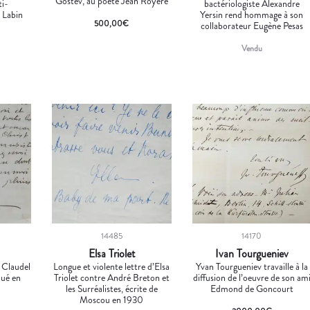
Gostev, au poète Jean Royère
ti-
bactériologiste Alexandre
 Labin
Yersin rend hommage à son
500,00
€
collaborateur Eugène Pesas
Vendu
14485
14170
Elsa Triolet
Ivan Tourgueniev
l Claudel
Longue et violente lettre d’Elsa
Yvan Tourgueniev travaille à la
Hué en
Triolet contre André Breton et
diffusion de l’oeuvre de son am
les Surréalistes, écrite de
Edmond de Goncourt
Moscou en 1930