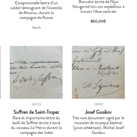
Bonvalot écrite de Nijni
Exceptionnelle lettre d’un
Novgorod lors son expédition à
soldat témoignant de l’incendie
travers l’Asie centrale
de Moscou, durant la
campagne de Russie
800,00
€
Vendu
14033
13987
Suffren de Saint-Tropez
Josef Gusikov
Rare et importante lettre du
Très rare document signé par le
i
bailli de Suffren écrite à bord
musicien de musique klezmer
du vaisseau Le Héros durant la
(juive ashkénaze), Michal Josef
campagne des Indes
Gusikov