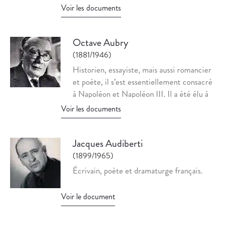
Voir les documents
Octave Aubry
(1881/1946)
Historien, essayiste, mais aussi romancier
et poète, il s’est essentiellement consacré
à Napoléon et Napoléon III. Il a été élu à
l’Académie française en 1946, mais il ne
Voir les documents
fut jamais reçu, fauché par la mort avant
d’avoir pu soumettre son discours de
réception à la commission de lecture.
Jacques Audiberti
(1899/1965)
Écrivain, poète et dramaturge français.
Voir le document