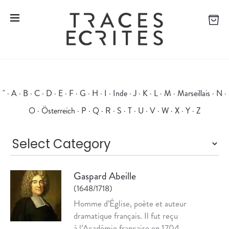
"
·
A
·
B
·
C
·
D
·
E
·
F
·
G
·
H
·
I
·
Inde
·
J
·
K
·
L
·
M
·
Marseillais
·
N
·
O
·
Österreich
·
P
·
Q
·
R
·
S
·
T
·
U
·
V
·
W
·
X
·
Y
·
Z
Gaspard Abeille
(1648/1718)
Homme d’Église, poète et auteur
dramatique français. Il fut reçu
à l’Académie française en 1704.