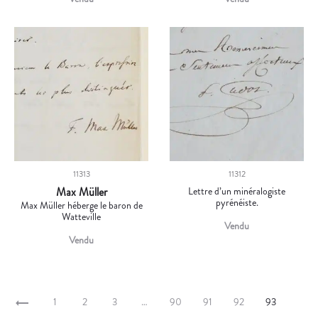
11313
11312
Max Müller
Lettre d’un minéralogiste
pyrénéiste.
Max Müller héberge le baron de
Watteville
Vendu
Vendu
1
2
3
…
90
91
92
93