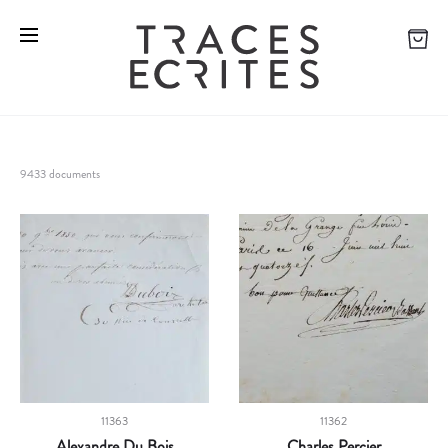
9433 documents
11363
11362
Alexandre Du Bois
Charles Percier