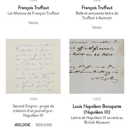
11335
11334
François Truffaut
François Truffaut
Les Mistons de François Truffaut
Belle et amusante lettre de
Truffaut à Aumont
Vendu
Vendu
11333
11332
Second Empire : projet de
Louis Napoléon Bonaparte
création d’un journal pro-
(Napoléon III)
Napoléon III
Lettre de Napoléon III se rend au
British Museum
450,00
€
500,00
€