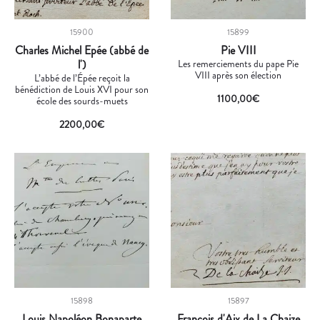
15900
15899
Charles Michel Epée (abbé de
Pie VIII
l')
Les remerciements du pape Pie
VIII après son élection
L’abbé de l’Épée reçoit la
bénédiction de Louis XVI pour son
1100,00
€
école des sourds-muets
2200,00
€
15898
15897
Louis Napoléon Bonaparte
François d'Aix de La Chaize