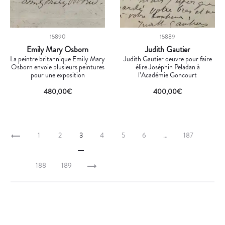
15890
15889
Emily Mary Osborn
Judith Gautier
La peintre britannique Emily Mary
Judith Gautier oeuvre pour faire
Osborn envoie plusieurs peintures
élire Joséphin Peladan à
pour une exposition
l’Académie Goncourt
480,00
€
400,00
€
1
2
3
4
5
6
…
187
188
189