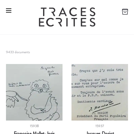
9433 documents
15938
15937
Françoise Mallet-Joris
Jacques Doriot