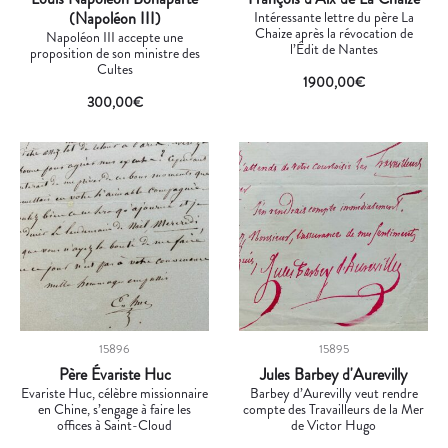
(Napoléon III)
Intéressante lettre du père La
Chaize après la révocation de
Napoléon III accepte une
l’Édit de Nantes
proposition de son ministre des
Cultes
1900,00
€
300,00
€
15896
15895
Père Évariste Huc
Jules Barbey d'Aurevilly
Evariste Huc, célèbre missionnaire
Barbey d’Aurevilly veut rendre
en Chine, s’engage à faire les
compte des Travailleurs de la Mer
offices à Saint-Cloud
de Victor Hugo