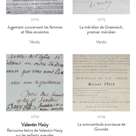
11775
11772
Jugement concernant les femmes
Le méridien de Greenwich,
et filles enceintes
premier méridien
Vendu
Vendu
11753
11746
Valentin Haüy
La somnambule avorteuse de
Gironde
Rarissime lettre de Valentin Haüy
sur les enfants aveugles