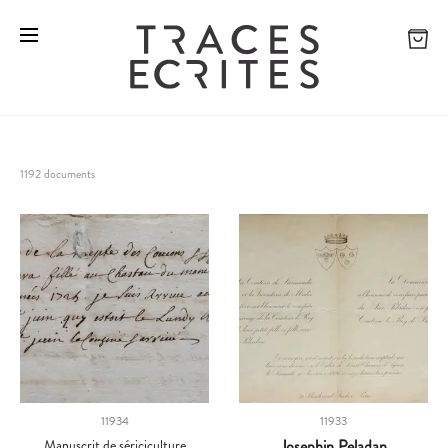
1192 documents
11934
11933
Manuscrit de sériciculture
Josephin Peladan