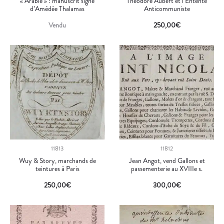
« Arabie » : manuscrit signé
Théodore Aubert et l’Entente
d’Amédée Thalamas
Anticommuniste
Vendu
250,00
€
11813
11812
Wuy & Story, marchands de
Jean Angot, vend Gallons et
teintures à Paris
passementerie au XVIIIe s.
250,00
€
300,00
€