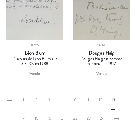
11726
11714
Léon Blum
Douglas Haig
Discours de Léon Blum à la
Douglas Haig est nommé
S.F.I.O. en 1938
maréchal, en 1917
Vendu
Vendu
1
2
3
…
10
11
12
13
14
15
16
…
22
23
24