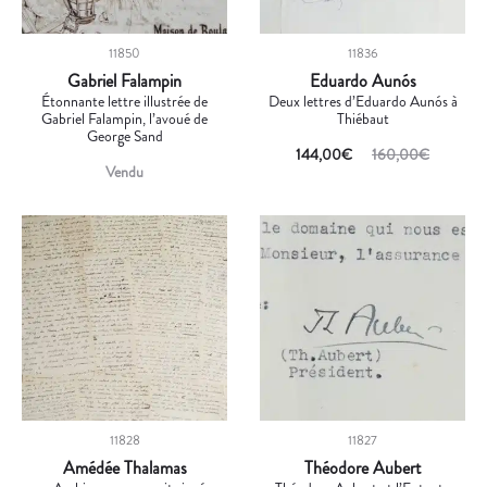
11850
11836
Gabriel Falampin
Eduardo Aunós
Étonnante lettre illustrée de
Deux lettres d’Eduardo Aunós à
Gabriel Falampin, l’avoué de
Thiébaut
George Sand
144,00
€
160,00
€
Vendu
11828
11827
Amédée Thalamas
Théodore Aubert