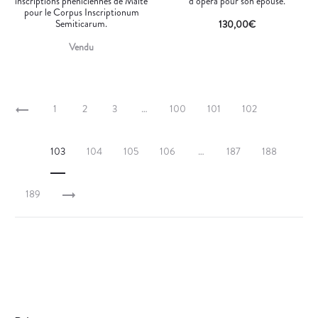
inscriptions phéniciennes de Malte
d’opéra pour son épouse.
pour le Corpus Inscriptionum
Semiticarum.
130,00
€
Vendu
1
2
3
…
100
101
102
103
104
105
106
…
187
188
189