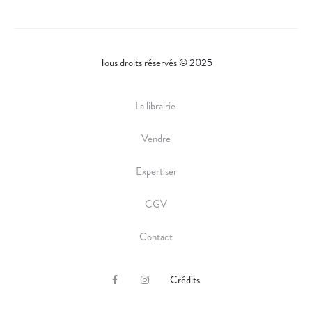
Tous droits réservés © 2025
La librairie
Vendre
Expertiser
CGV
Contact
Crédits
F
I
a
n
c
s
e
t