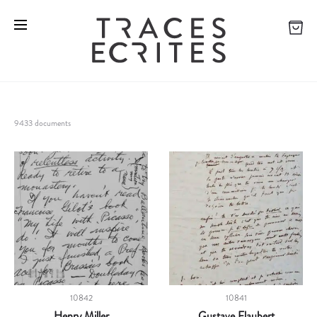
9433 documents
10842
10841
Henry Miller
Gustave Flaubert