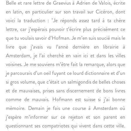
I
Belle et rare lettre de Graevius à Adrien de Valois, écrite
S
en latin, en particulier sur son travail sur Cicéron, dont
A
voici la traduction : "Je réponds assez tard à ta chère
U
lettre, car j’espérais pouvoir t’écrire plus précisément ce
P
que tu voulais savoir d’Hofman. Je m’en suis soucié mais le
È
R
livre que j’avais vu l’anné dernière en librairie à
E
Amsterdam, je l’ai cherché en vain ici et dans les villes
P
voisines. Je me souviens m’être fait la remarque, alors que
É
je parcourais d’un oeil fuyant ce lourd dictionnaire et d’un
T
si gros volume, que c’était un salmigondis de belles choses
A
U
et de mauvaises, prises sans discernement de bons livres
comme de mauvais. Hofmann est suisse si j’ai bonne
mémoire. Demain je fais une course à Amsterdam où
j’espère m’informer sur ce rejeton et son parent en
questionnant ses compatriotes qui vivent dans cette ville.