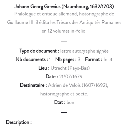
U
M
Johann Georg Grævius (Naumbourg, 1632/1703)
S
M
Philologue et critique allemand, historiographe de
À
A
Guillaume III, il édita les Trésors des Antiquités Romaines
A
G
D
E
en 12 volumes in-folio.
R
D
I
’
Type de document :
lettre autographe signée
E
H
N
E
Nb documents :
1 -
Nb pages :
3 -
Format :
In-4
D
N
Lieu :
Utrecht (Pays-Bas)
E
R
Date :
21/07/1679
V
I
Destinataire :
Adrien de Valois (1607/1692),
A
D
historiographe et poète.
L
E
O
V
Etat :
bon
I
A
S
L
Description :
O