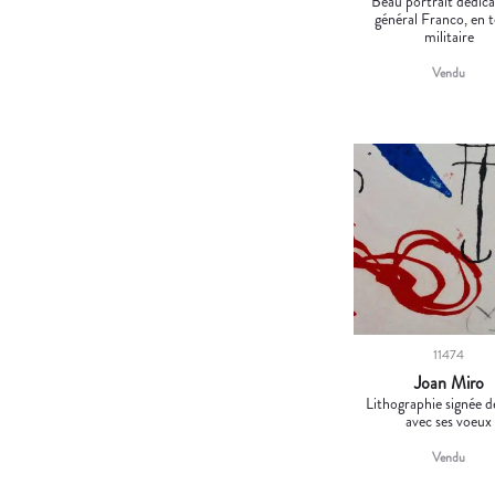
Beau portrait dédic
général Franco, en 
militaire
Vendu
11474
Joan Miro
Lithographie signée 
avec ses voeux
Vendu