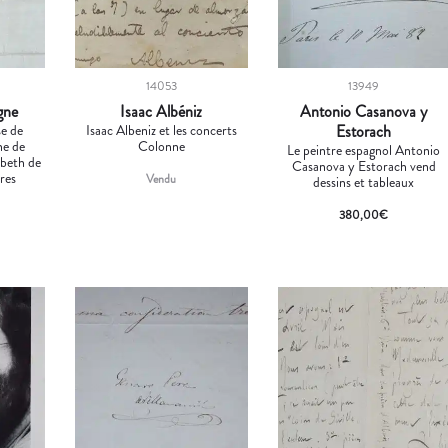
14053
13949
gne
Isaac Albéniz
Antonio Casanova y
se de
Isaac Albeniz et les concerts
Estorach
ne de
Colonne
Le peintre espagnol Antonio
abeth de
Casanova y Estorach vend
ires
Vendu
dessins et tableaux
380,00
€