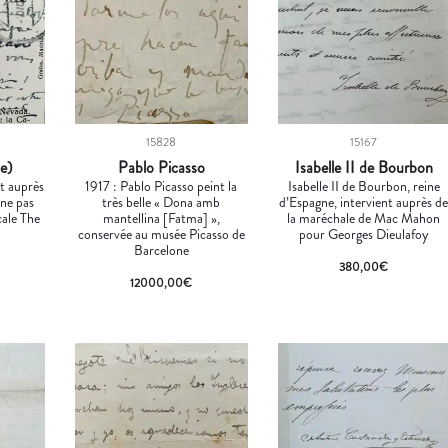
15828
15167
de)
Pablo Picasso
Isabelle II de Bourbon
nt auprès
1917 : Pablo Picasso peint la
Isabelle II de Bourbon, reine
ne pas
très belle « Dona amb
d’Espagne, intervient auprès d
cale The
mantellina [Fatma] »,
la maréchale de Mac Mahon
conservée au musée Picasso de
pour Georges Dieulafoy
Barcelone
380,00
€
12000,00
€