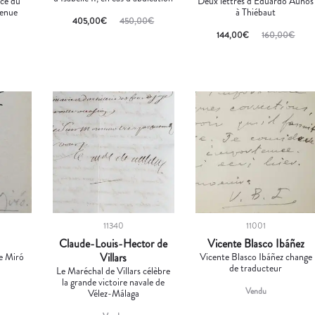
acé du
Deux lettres d’Eduardo Aunós
tenue
à Thiébaut
405,00
€
450,00
€
144,00
€
160,00
€
11340
11001
Claude-Louis-Hector de
Vicente Blasco Ibáñez
de Miró
Villars
Vicente Blasco Ibáñez change
de traducteur
Le Maréchal de Villars célèbre
la grande victoire navale de
Vendu
Vélez-Málaga