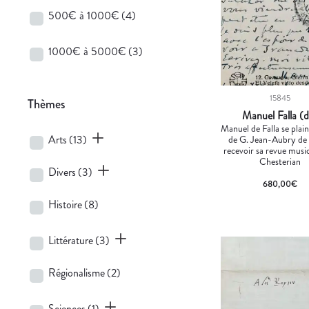
500€ à 1000€
(4)
1000€ à 5000€
(3)
15845
Thèmes
Manuel Falla (
Manuel de Falla se plai
Arts
(13)
de G. Jean-Aubry de 
recevoir sa revue musi
Chesterian
Divers
(3)
680,00
€
Histoire
(8)
Littérature
(3)
Régionalisme
(2)
Sciences
(1)