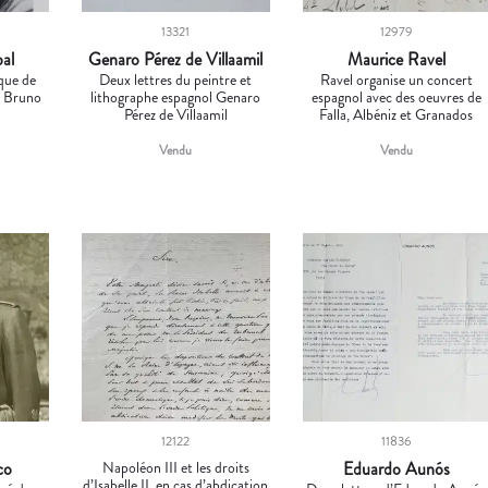
13321
12979
al
Genaro Pérez de Villaamil
Maurice Ravel
que de
Deux lettres du peintre et
Ravel organise un concert
r Bruno
lithographe espagnol Genaro
espagnol avec des oeuvres de
Pérez de Villaamil
Falla, Albéniz et Granados
Vendu
Vendu
12122
11836
co
Napoléon III et les droits
Eduardo Aunós
d’Isabelle II, en cas d’abdication