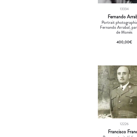
13334
Fernando Arrab
Portrait photographi
Fernando Arrabal, pa
de Monès
400,00
€
12226
Francisco Fran