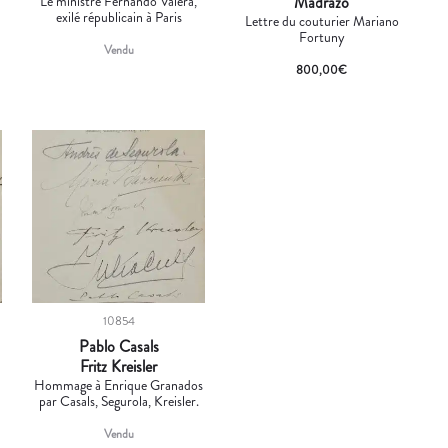
Le ministre Fernando Valera,
Madrazo
exilé républicain à Paris
Lettre du couturier Mariano
Fortuny
Vendu
800,00
€
10854
Pablo Casals
Fritz Kreisler
Hommage à Enrique Granados
par Casals, Segurola, Kreisler.
Vendu