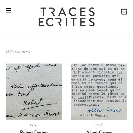
2520 documents
15973
15970
Robert Desnos
Albert Camus