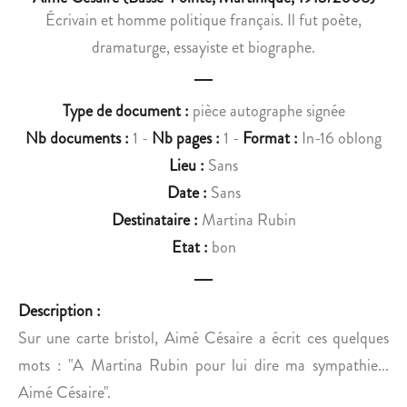
O
I
Écrivain et homme politique français. Il fut poète,
I
A
dramaturge, essayiste et biographe.
N
N
T
E
L
E
Type de document :
pièce autographe signée
E
T
Nb documents :
1 -
Nb pages :
1 -
Format :
In-16 oblong
P
B
R
A
Lieu :
Sans
O
R
Date :
Sans
G
B
Destinataire :
Martina Rubin
R
E
Etat :
bon
A
-
M
B
M
L
Description :
E
E
Sur une carte bristol, Aimé Césaire a écrit ces quelques
D
U
mots : "A Martina Rubin pour lui dire ma sympathie...
’
E
U
À
Aimé Césaire".