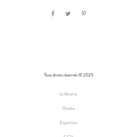
T
E
S
U
H
R
A
R
E
Tous droits réservés © 2025
La librairie
Vendre
Expertiser
CGV