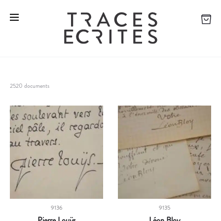
2520 documents
9136
9135
Pierre Louÿs
Léon Bloy