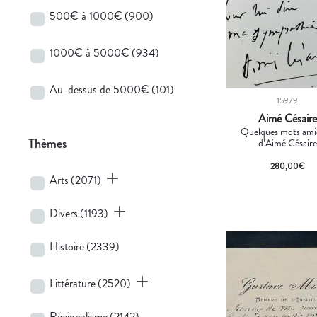
500€ à 1000€
(900)
1000€ à 5000€
(934)
Au-dessus de 5000€
(101)
15979
Aimé Césaire
Quelques mots ami
Thèmes
d’Aimé Césaire
280,00
€
Arts
(2071)
Divers
(1193)
Histoire
(2339)
Littérature
(2520)
Régionalisme
(2142)