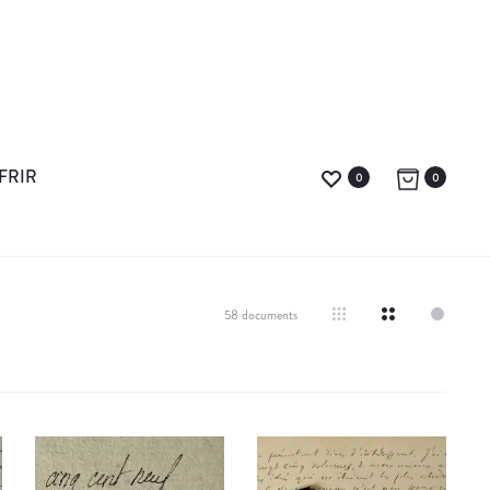
FRIR
0
0
58 documents