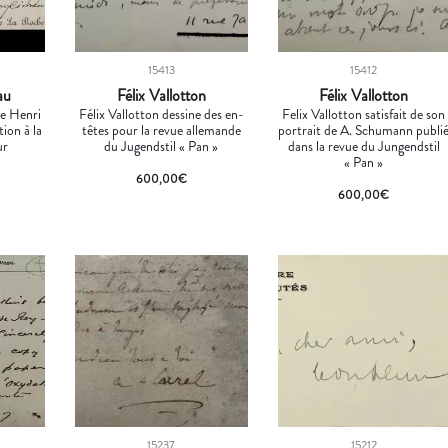
15413
15412
au
Félix Vallotton
Félix Vallotton
te Henri
Félix Vallotton dessine des en-
Felix Vallotton satisfait de son
ion à la
têtes pour la revue allemande
portrait de A. Schumann publi
ur
du Jugendstil « Pan »
dans la revue du Jungendstil
« Pan »
600,00
€
600,00
€
15237
15212