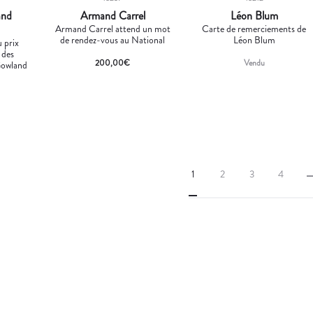
and
Armand Carrel
Léon Blum
Armand Carrel attend un mot
Carte de remerciements de
de rendez-vous au National
Léon Blum
 prix
 des
200,00
€
Vendu
Gowland
1
2
3
4