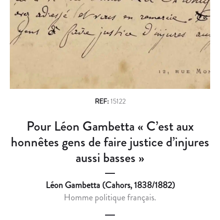
n
I
M
S
I
a
S
N
v
Y
E
-
L
i
D
E
g
’
M
A
O
a
N
N
REF:
15122
t
G
U
Pour Léon Gambetta « C’est aux
i
L
M
A
E
honnêtes gens de faire justice d’injures
o
S
N
aussi basses »
n
P
T
R
D
Léon Gambetta (Cahors, 1838/1882)
O
E
Homme politique français.
N
G
O
A