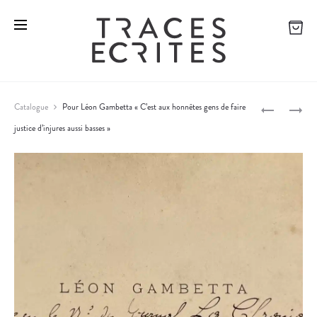
D
B
Catalogue
Pour Léon Gambetta « C’est aux honnêtes gens de faire
I
A
justice d’injures aussi basses »
P
S
R
C
T
r
O
H
o
U
O
R
L
d
S
D
u
D
I
c
E
T
B
E
t
O
R