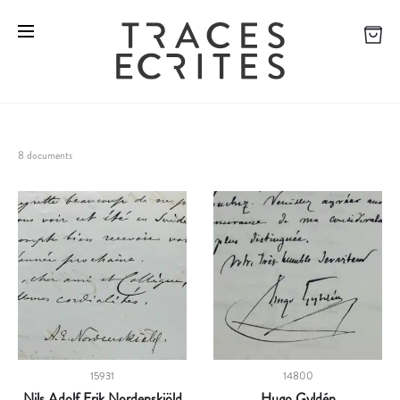
8 documents
15931
14800
Nils Adolf Erik Nordenskiöld
Hugo Gyldén