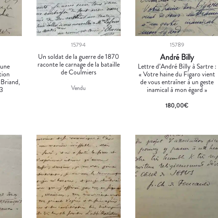
15794
15789
Un soldat de la guerre de 1870
André Billy
raconte le carnage de la bataille
 une
Lettre d’André Billy à Sartre :
de Coulmiers
tion
« Votre haine du Figaro vient
 Briand,
de vous entraîner à un geste
Vendu
03
inamical à mon égard »
180,00
€