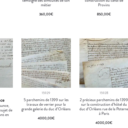
témoigne des difficultés de son
construction du canal de
métier
Provins
360,00
€
850,00
€
15929
15928
nce
5 parchemins de 1399 sur les
2 précieux parchemins de 139
travaux de verrier pour la
sur la construction d’hôtel du
sunce,
grande galerie du duc d’Orléans
duc d’Orléans rue de la Potern
 sujet de
à Paris
ons en
4000,00
€
4000,00
€