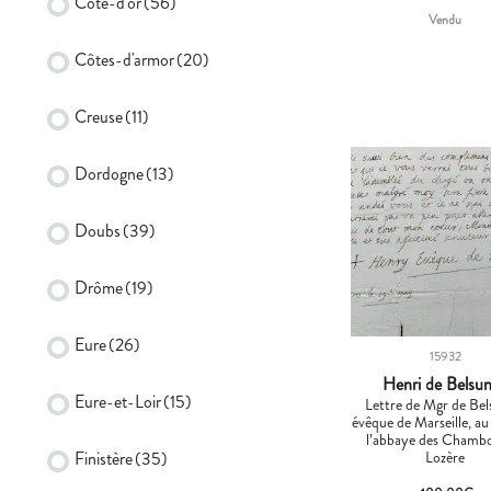
Côte-d'or
(56)
Vendu
Côtes-d'armor
(20)
Creuse
(11)
Dordogne
(13)
Doubs
(39)
Drôme
(19)
Eure
(26)
15932
Henri de Belsu
Eure-et-Loir
(15)
Lettre de Mgr de Bel
évêque de Marseille, au
l’abbaye des Chamb
Lozère
Finistère
(35)