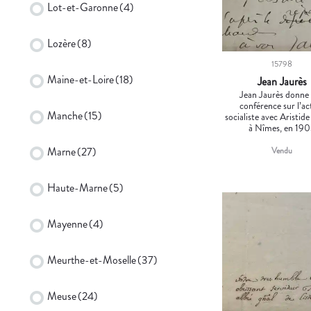
Lot-et-Garonne
(4)
Lozère
(8)
15798
Maine-et-Loire
(18)
Jean Jaurès
Jean Jaurès donne
conférence sur l’ac
Manche
(15)
socialiste avec Aristide
à Nîmes, en 19
Marne
(27)
Vendu
Haute-Marne
(5)
Mayenne
(4)
Meurthe-et-Moselle
(37)
Meuse
(24)