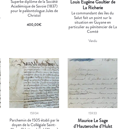
Superbe diplôme de la Société
Louis Eugène Gaultier de
Académique de Savoie (1837)
La Richerie
pour le paléontologue Jules de
Le commandant des îles du
Christol
e
Salut fait un point sur la
situation en Guyane en
400,00
€
particulier au pénitencier de La
Comté
Vendu
15934
15933
Parchemin de 1505 établi par le
Maurice Le Sage
doyen de la Collégiale Saint-
d'Hauteroche d'Hulst