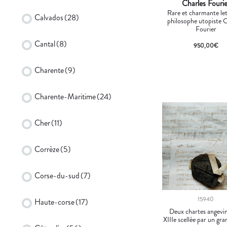
Charles Fourie
Rare et charmante le
Calvados
(28)
philosophe utopiste 
Fourier
Cantal
(8)
950,00
€
Charente
(9)
Charente-Maritime
(24)
Cher
(11)
Corrèze
(5)
Corse-du-sud
(7)
15940
Haute-corse
(17)
Deux chartes angevi
XIIIe scellée par un gr