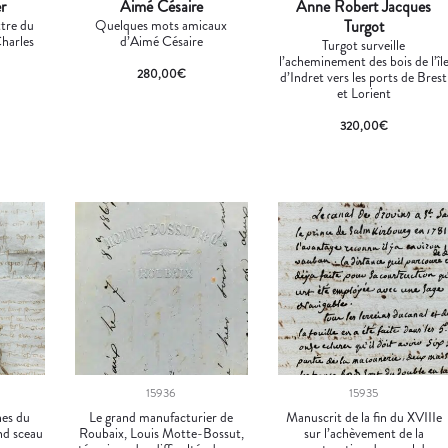
r
Aimé Césaire
Anne Robert Jacques
ttre du
Quelques mots amicaux
Turgot
Charles
d’Aimé Césaire
Turgot surveille
l’acheminement des bois de l’îl
280,00
€
d’Indret vers les ports de Brest
et Lorient
320,00
€
15936
15935
nes du
Le grand manufacturier de
Manuscrit de la fin du XVIIIe
and sceau
Roubaix, Louis Motte-Bossut,
sur l’achèvement de la