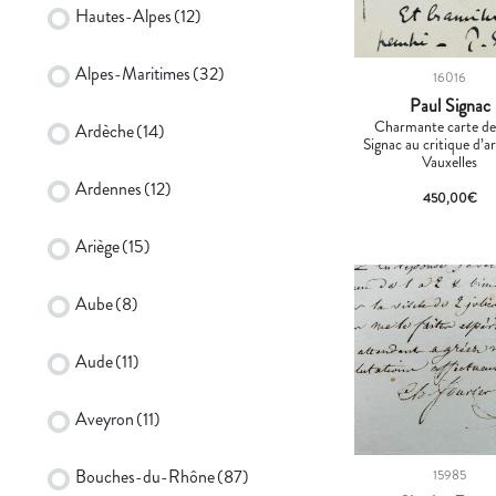
Hautes-Alpes
(12)
Alpes-Maritimes
(32)
16016
Paul Signac
Charmante carte de
Ardèche
(14)
Signac au critique d’a
Vauxelles
Ardennes
(12)
450,00
€
Ariège
(15)
Aube
(8)
Aude
(11)
Aveyron
(11)
Bouches-du-Rhône
(87)
15985