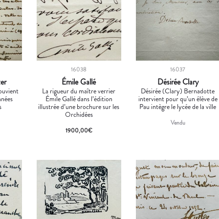
16038
16037
zer
Émile Gallé
Désirée Clary
ouvient
La rigueur du maître verrier
Désirée (Clary) Bernadotte
nnées
Émile Gallé dans l’édition
intervient pour qu’un élève de
s
illustrée d’une brochure sur les
Pau intègre le lycée de la ville
Orchidées
Vendu
1900,00
€