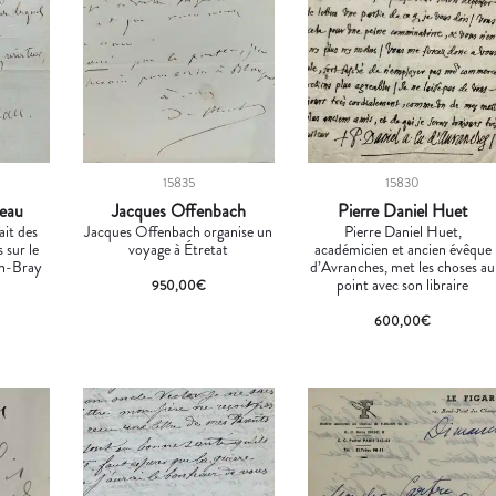
15835
15830
neau
Jacques Offenbach
Pierre Daniel Huet
ait des
Jacques Offenbach organise un
Pierre Daniel Huet,
 sur le
voyage à Étretat
académicien et ancien évêque
n-Bray
d’Avranches, met les choses au
point avec son libraire
950,00
€
600,00
€