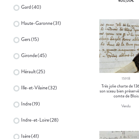
400,00
€
Gard
(40)
Haute-Garonne
(31)
Gers
(15)
Gironde
(45)
Hérault
(25)
15918
Très jolie charte de 1
Ille-et-Vilaine
(32)
son sceau bien préservé
comte de Blois
Indre
(19)
Vendu
Indre-et-Loire
(28)
Isère
(41)