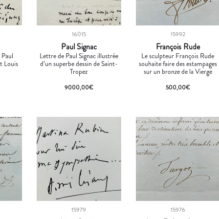
16015
15992
Paul Signac
François Rude
 Paul
Lettre de Paul Signac illustrée
Le sculpteur François Rude
rt Louis
d’un superbe dessin de Saint-
souhaite faire des estampages
Tropez
sur un bronze de la Vierge
9000,00
€
500,00
€
15979
15976