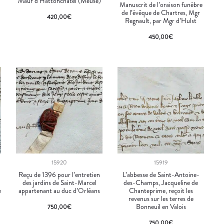
Maur d’Hattonchâtel (Meuse)
Manuscrit de l’oraison funèbre
de l’évêque de Chartres, Mgr
420,00
€
Regnault, par Mgr d’Hulst
450,00
€
15920
15919
9
Reçu de 1396 pour l’entretien
L’abbesse de Saint-Antoine-
des jardins de Saint-Marcel
des-Champs, Jacqueline de
e
appartenant au duc d’Orléans
Chanteprime, reçoit les
revenus sur les terres de
Bonneuil en Valois
750,00
€
750,00
€