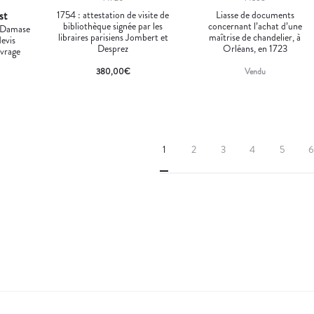
st
1754 : attestation de visite de
Liasse de documents
bibliothèque signée par les
concernant l’achat d’une
r Damase
libraires parisiens Jombert et
maîtrise de chandelier, à
devis
Desprez
Orléans, en 1723
uvrage
380,00
€
Vendu
1
2
3
4
5
6