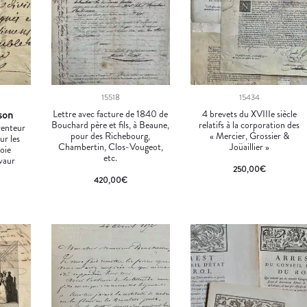
15518
15434
son
Lettre avec facture de 1840 de
4 brevets du XVIIIe siècle
Bouchard père et fils, à Beaune,
relatifs à la corporation des
nventeur
pour des Richebourg,
« Mercier, Grossier &
ur les
Chambertin, Clos-Vougeot,
Joüaillier »
oie
etc.
vaur
250,00
€
420,00
€