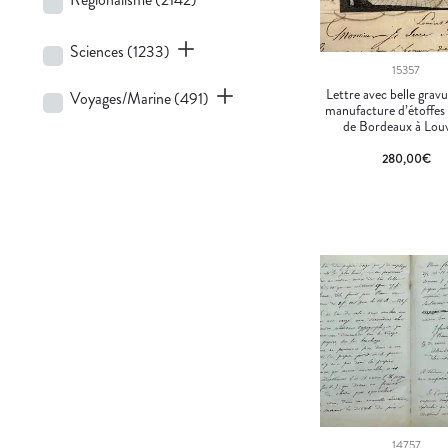
Sciences
(1233)
15357
Lettre avec belle gravu
Voyages/Marine
(491)
manufacture d’étoffes
de Bordeaux à Louv
280,00
€
14757