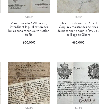
14872
14837
2 imprimés du XVIIe siècle,
Charte médiévale de Robert
interdisant la publication des
Coquin « maistre des oeuvres
bulles papales sans autorisation
de maconnerie pour le Roy » au
du Roi
bailliage de Gisors
300,00
€
650,00
€
14423
14193