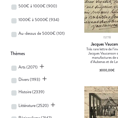
500€ à 1000€
(900)
1000€ à 5000€
(934)
Au-dessus de 5000€
(101)
15778
Jacques Vaucan
Très rare lettre de l’i
Thèmes
Jacques Vaucanson s
manufactures de s
d’Aubenas et de La
Arts
(2071)
3000,00
€
Divers
(1193)
Histoire
(2339)
Littérature
(2520)
Régionalisme
(2142)