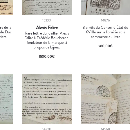
15330
14876
re de la
Alexis Falize
3 arrêts du Conseil d’État du
 du Duc
XVIIIe sur la librairie et le
Rare lettre du joaillier Alexis
iers
commerce du livre
Falize à Frédéric Boucheron,
fondateur de la marque, à
280,00
€
propos de bijoux
1500,00
€
14720
14568