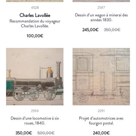
4528
2597
Charles Lavollée
Dessin d’un wagon à minerai des
années 1830.
Recommandation du voyageur
Charles Lavollée.
245,00
€
350,00
€
100,00
€
2596
2291
Dessin d’une locomotive à six
Projet d’automotrices avec
roues, 1840.
fourgon postal.
350,00
€
500,00
€
240,00
€