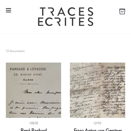
13 documents
13828
12159
René Panhard
Franz Anton von Gerstner