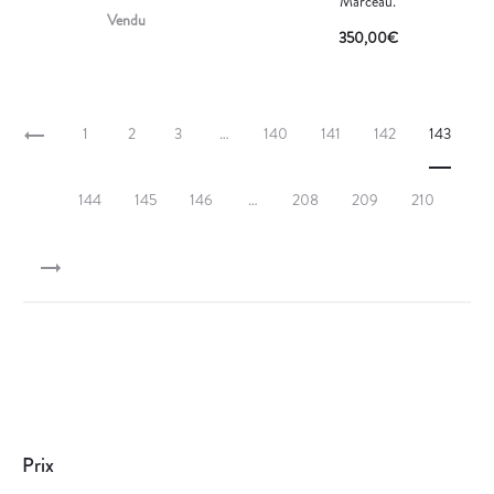
Marceau.
Vendu
350,00
€
1
2
3
…
140
141
142
143
144
145
146
…
208
209
210
Prix