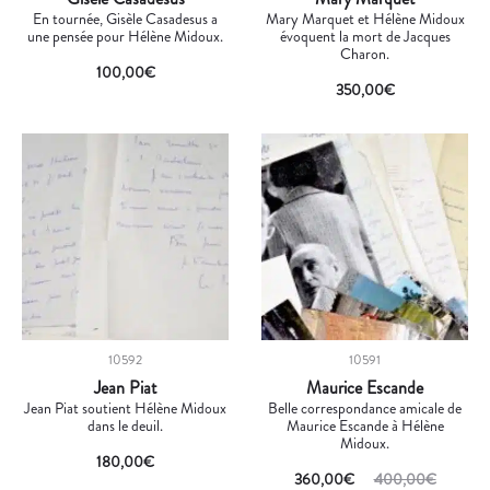
En tournée, Gisèle Casadesus a
Mary Marquet et Hélène Midoux
une pensée pour Hélène Midoux.
évoquent la mort de Jacques
Charon.
100,00
€
350,00
€
10592
10591
Jean Piat
Maurice Escande
Jean Piat soutient Hélène Midoux
Belle correspondance amicale de
dans le deuil.
Maurice Escande à Hélène
Midoux.
180,00
€
360,00
€
400,00
€