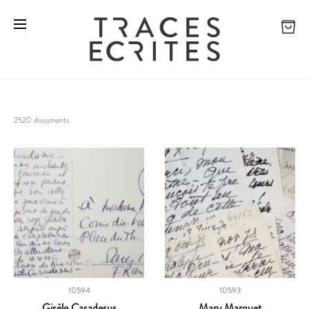
2520 documents
10594
10593
Gisèle Casadesus
Mary Marquet