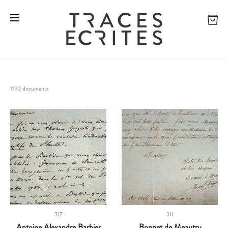
1192 documents
317
311
Antoine Alexandre Barbier
Bonnet de Meautry