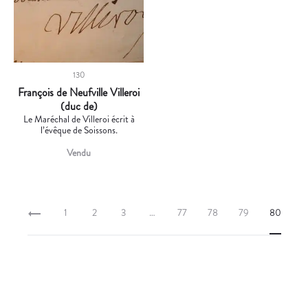
130
François de Neufville Villeroi
(duc de)
Le Maréchal de Villeroi écrit à
l’évêque de Soissons.
Vendu
1
2
3
…
77
78
79
80