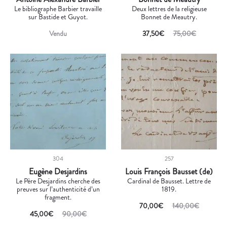
Le bibliographe Barbier travaille
Deux lettres de la religieuse
sur Bastide et Guyot.
Bonnet de Meautry.
Vendu
37,50
€
75,00
€
304
257
Eugène Desjardins
Louis François Bausset (de)
Le Père Desjardins cherche des
Cardinal de Bausset. Lettre de
preuves sur l’authenticité d’un
1819.
fragment.
70,00
€
140,00
€
45,00
€
90,00
€