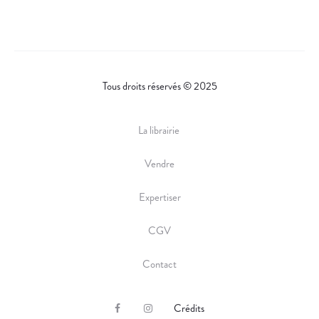
R
E
Tous droits réservés © 2025
La librairie
Vendre
Expertiser
CGV
Contact
Crédits
F
I
a
n