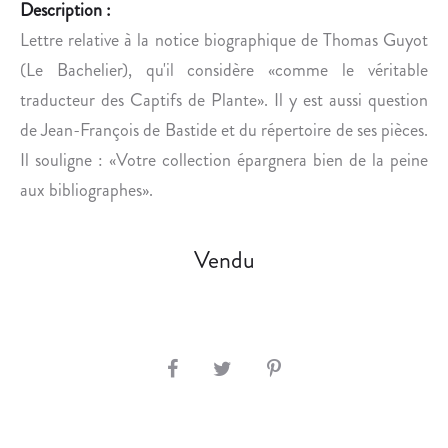
T
Description :
É
Lettre relative à la notice biographique de Thomas Guyot
D
(Le Bachelier), qu'il considère «comme le véritable
’
traducteur des Captifs de Plante». Il y est aussi question
U
de Jean-François de Bastide et du répertoire de ses pièces.
N
F
Il souligne : «Votre collection épargnera bien de la peine
R
aux bibliographes».
A
G
Vendu
M
E
N
T
.
S
H
A