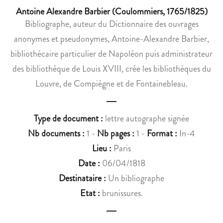
V
N
Antoine Alexandre Barbier (Coulommiers, 1765/1825)
E
S
Bibliographe, auteur du Dictionnaire des ouvrages
S
E
anonymes et pseudonymes, Antoine-Alexandre Barbier,
S
D
U
E
bibliothécaire particulier de Napoléon puis administrateur
R
S
des bibliothèque de Louis XVIII, crée les bibliothèques du
L
O
Louvre, de Compiègne et de Fontainebleau.
’
R
A
F
U
È
Type de document :
lettre autographe signée
T
V
Nb documents :
1 -
Nb pages :
1 -
Format :
In-4
H
R
Lieu :
Paris
E
E
Date :
06/04/1818
N
S
T
.
Destinataire :
Un bibliographe
I
Etat :
brunissures.
C
I