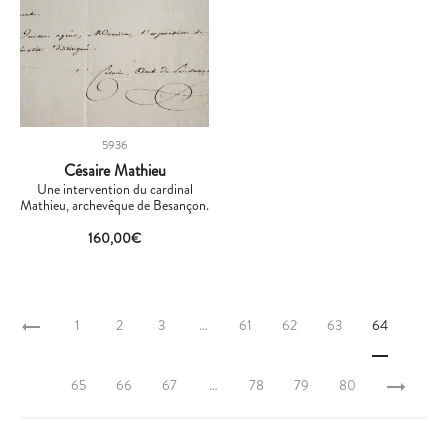
5936
Césaire Mathieu
Une intervention du cardinal
Mathieu, archevêque de Besançon.
160,00
€
1
2
3
…
61
62
63
64
65
66
67
…
78
79
80