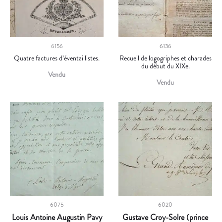
6156
6136
Quatre factures d’éventaillistes.
Recueil de logogriphes et charades
du début du XIXe.
Vendu
Vendu
6075
6020
Louis Antoine Augustin Pavy
Gustave Croy-Solre (prince