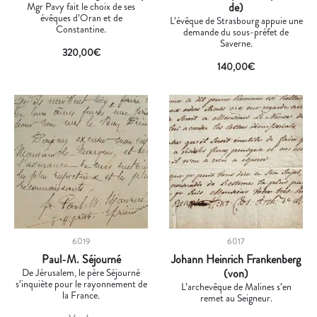
Mgr Pavy fait le choix de ses
de)
évêques d’Oran et de
L’évêque de Strasbourg appuie une
Constantine.
demande du sous-préfet de
Saverne.
320,00
€
140,00
€
6019
6017
Paul-M. Séjourné
Johann Heinrich Frankenberg
De Jérusalem, le père Séjourné
(von)
s’inquiète pour le rayonnement de
L’archevêque de Malines s’en
la France.
remet au Seigneur.