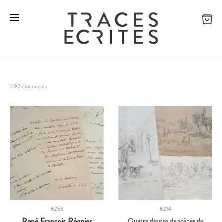
1192 documents
6253
6214
René François Régnier
Quatre dessins de scènes de