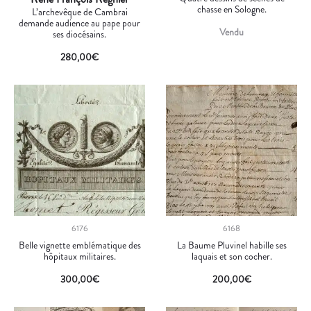
chasse en Sologne.
L’archevêque de Cambrai
demande audience au pape pour
Vendu
ses diocésains.
280,00
€
6176
6168
Belle vignette emblématique des
La Baume Pluvinel habille ses
hôpitaux militaires.
laquais et son cocher.
300,00
€
200,00
€