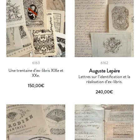
6163
6162
Une trentaine d’ex-libris XIXe et
Auguste Lepère
XXe.
Lettres sur l’identification et la
réalisation d’ex-libris.
150,00
€
240,00
€