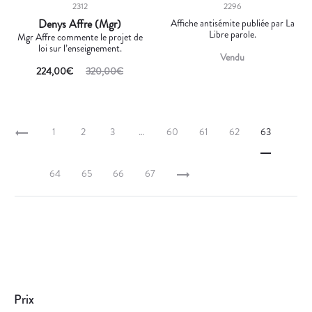
2312
2296
Denys Affre (Mgr)
Affiche antisémite publiée par La
Libre parole.
Mgr Affre commente le projet de
loi sur l’enseignement.
Vendu
224,00
€
320,00
€
1
2
3
…
60
61
62
63
64
65
66
67
Prix