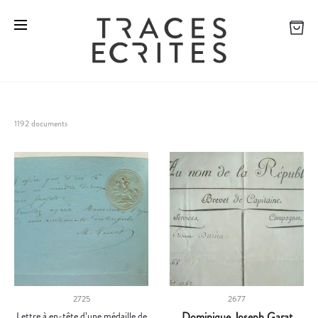
1192 documents
2725
2677
Lettre à en-tête d’une médaille de
Dominique Joseph Garat