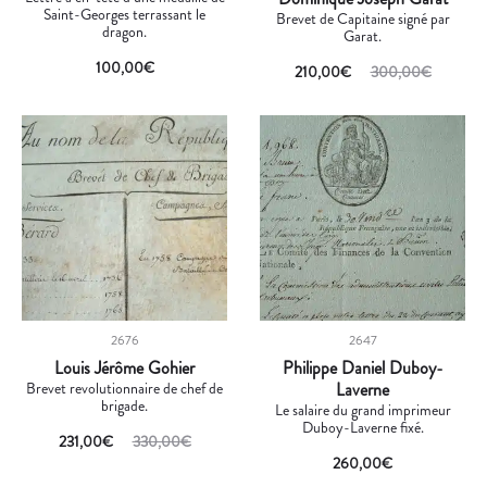
Saint-Georges terrassant le
Brevet de Capitaine signé par
dragon.
Garat.
100,00
€
210,00
€
300,00
€
2676
2647
Louis Jérôme Gohier
Philippe Daniel Duboy-
Brevet revolutionnaire de chef de
Laverne
brigade.
Le salaire du grand imprimeur
Duboy-Laverne fixé.
231,00
€
330,00
€
260,00
€