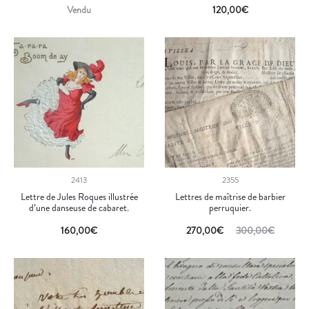
Vendu
120,00
€
2413
2355
Lettre de Jules Roques illustrée
Lettres de maîtrise de barbier
d’une danseuse de cabaret.
perruquier.
160,00
€
270,00
€
300,00
€