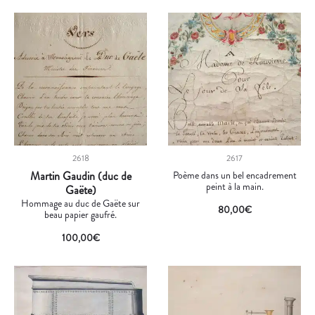
2618
2617
Martin Gaudin (duc de
Poème dans un bel encadrement
peint à la main.
Gaëte)
Hommage au duc de Gaëte sur
80,00
€
beau papier gaufré.
100,00
€