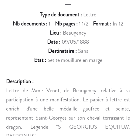
D
F
’
A
Type de document :
Lettre
É
I
Nb documents :
1 -
Nb pages :
1 1/2 -
Format :
In-12
C
T
R
D
Lieu :
Beaugency
I
E
Date :
09/05/1888
T
S
Destinataire :
Sans
U
R
Etat :
petite mouillure en marge
R
E
E
C
.
H
Description :
E
Lettre de Mme Venot, de Beaugency, relative à sa
R
participation à une manifestation. Le papier à lettre est
C
H
enrichi d'une belle médaille gaufrée et peinte,
E
représentant Saint-Georges sur son cheval terrassant le
S
dragon. Légende "S GEORGIUS EQUITUM
G
PATRONUS".