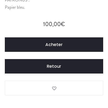
É
Papier bleu.
N
É
A
100,00
€
L
O
G
I
Acheter
Q
U
E
Retour
S
.