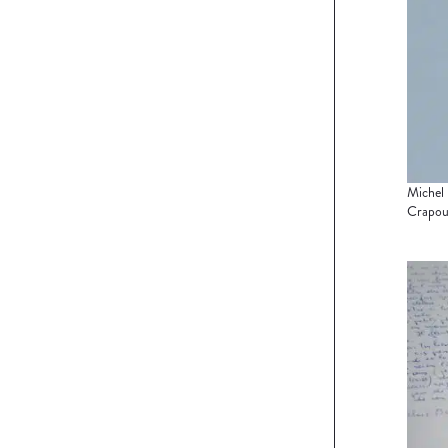
Michel 
Crapoui