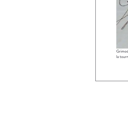
Grimod 
la tour