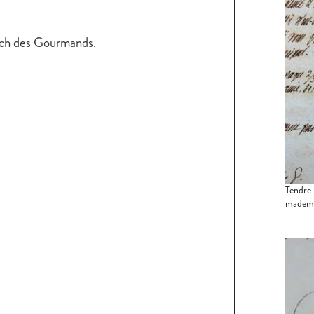
ach des Gourmands.
Tendre 
mademo