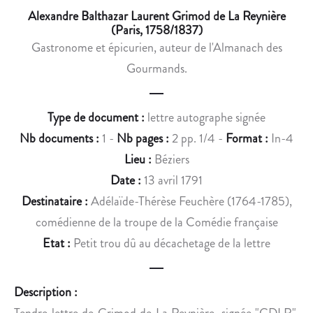
R
R
Alexandre Balthazar Laurent Grimod de La Reynière
T
O
(Paris, 1758/1837)
D
P
Gastronome et épicurien, auteur de l'Almanach des
E
R
Gourmands.
S
I
E
É
P
T
Type de document :
lettre autographe signée
T
É
Nb documents :
1 -
Nb pages :
2 pp. 1/4 -
Format :
In-4
E
D
Lieu :
Béziers
M
U
B
M
Date :
13 avril 1791
R
O
Destinataire :
Adélaïde-Thérèse Feuchère (1764-1785),
E
U
comédienne de la troupe de la Comédie française
1
S
Etat :
Petit trou dû au décachetage de la lettre
7
Q
8
U
9
E
Description :
T
Tendre lettre de Grimod de La Reynière, signée "GDLR",