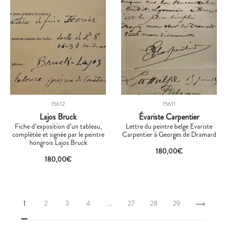
15612
15611
Lajos Bruck
Évariste Carpentier
Fiche d’exposition d’un tableau,
Lettre du peintre belge Evariste
complétée et signée par le peintre
Carpentier à Georges de Dramard
hongrois Lajos Bruck
180,00
€
180,00
€
1
2
3
4
…
27
28
29