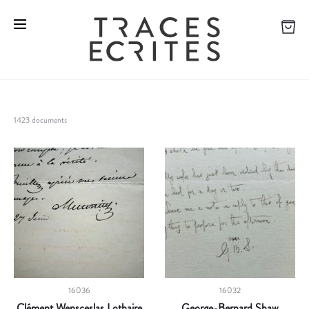
1423 documents
16036
16032
Clément Wensceslas Lothaire
George-Bernard Shaw