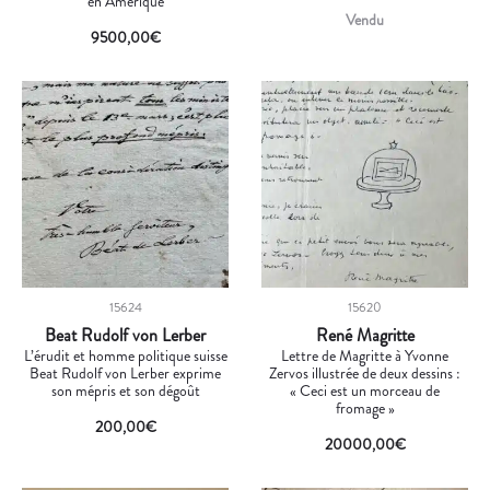
en Amérique
Vendu
9500,00
€
15624
15620
Beat Rudolf von Lerber
René Magritte
L’érudit et homme politique suisse
Lettre de Magritte à Yvonne
Beat Rudolf von Lerber exprime
Zervos illustrée de deux dessins :
son mépris et son dégoût
« Ceci est un morceau de
fromage »
200,00
€
20000,00
€