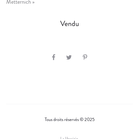
Metternich »
E
D
E
Vendu
L
A
V
I
S
L
L
H
E
A
R
E
Tous droits réservés © 2025
La librairie