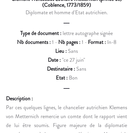
I
A
(Coblence, 1773/1859)
E
R
Diplomate et homme d'Etat autrichien.
N
T
T
I
P
C
Type de document :
lettre autographe signée
O
I
Nb documents :
1 -
Nb pages :
1 -
Format :
In-8
U
P
Lieu :
Sans
R
A
Date :
"ce 27 juin"
Q
T
U
I
Destinataire :
Sans
’
O
Etat :
Bon
U
N
N
A
É
U
Description :
L
F
Par ces quelques lignes, le chancelier autrichien Klemens
È
E
von Metternich remercie un comte dont le rapport vient
V
S
de lui être soumis. Figure majeure de la diplomatie
E
T