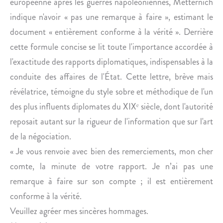
européenne après les guerres napoléoniennes, Metternich
D
I
E
V
indique n'avoir « pas une remarque à faire », estimant le
P
A
document « entièrement conforme à la vérité ». Derrière
A
L
cette formule concise se lit toute l'importance accordée à
U
F
l'exactitude des rapports diplomatiques, indispensables à la
I
L
conduite des affaires de l'État. Cette lettre, brève mais
N
U
T
X
révélatrice, témoigne du style sobre et méthodique de l'un
È
U
des plus influents diplomates du XIXᵉ siècle, dont l'autorité
G
S
reposait autant sur la rigueur de l'information que sur l'art
R
de la négociation.
E
« Je vous renvoie avec bien des remerciements, mon cher
L
E
comte, la minute de votre rapport. Je n’ai pas une
L
remarque à faire sur son compte ; il est entièrement
Y
conforme à la vérité.
C
Veuillez agréer mes sincères hommages.
É