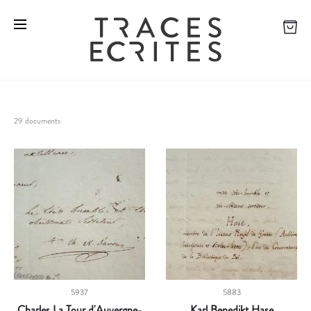
29 documents
5937
5883
Charles La Tour d'Auvergne-
Karl Benedikt Hase