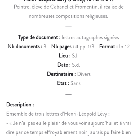
S
D
Peintre, élève de Cabanel et Fromentin, il réalise de
D
O
nombreuses compositions religieuses.
E
I
S
N
H
E
Type de document :
lettres autographes signées
U
,
Nb documents :
3 -
Nb pages :
4 pp. 1/3 -
Format :
In-12
M
P
A
O
Lieu :
S.l.
I
U
Date :
S.d.
N
R
Destinataire :
Divers
S
N
Etat :
Sans
A
»
P
F
O
Description :
R
L
Ensemble de trois lettres d'Henri-Léopold Lévy
:
A
É
- « Je n’ai pas eu le plaisir de vous voir aujourd’hui et à vrai
N
O
Ç
N
dire par ce temps effroyablement noir j'aurais pu faire bien