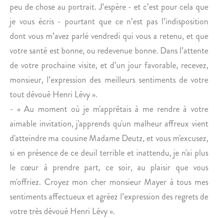
O
I
peu de chose au portrait. J’espère - et c’est pour cela que
I
I
je vous écris - pourtant que ce n’est pas l’indisposition
S
I
dont vous m’avez parlé vendredi qui vous a retenu, et que
E
votre santé est bonne, ou redevenue bonne. Dans l’attente
H
É
de votre prochaine visite, et d’un jour favorable, recevez,
R
monsieur, l’expression des meilleurs sentiments de votre
I
tout dévoué Henri Lévy ».
T
- « Au moment où je m'apprêtais à me rendre à votre
I
aimable invitation, j'apprends qu'un malheur affreux vient
E
R
d'atteindre ma cousine Madame Deutz, et vous m'excusez,
si en présence de ce deuil terrible et inattendu, je n'ai plus
le cœur à prendre part, ce soir, au plaisir que vous
m'offriez. Croyez mon cher monsieur Mayer à tous mes
sentiments affectueux et agréez l’expression des regrets de
votre très dévoué Henri Lévy ».