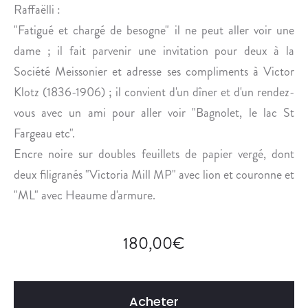
O
Raffaëlli :
P
"Fatigué et chargé de besogne" il ne peut aller voir une
L
dame ; il fait parvenir une invitation pour deux à la
E
Société Meissonier et adresse ses compliments à Victor
Klotz (1836-1906) ; il convient d'un dîner et d'un rendez-
vous avec un ami pour aller voir "Bagnolet, le lac St
Fargeau etc".
Encre noire sur doubles feuillets de papier vergé, dont
deux filigranés "Victoria Mill MP" avec lion et couronne et
"ML" avec Heaume d'armure.
180,00
€
Acheter