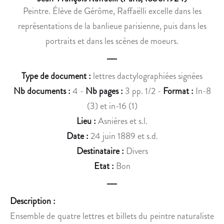
É
B
Peintre. Élève de Gérôme, Raffaëlli excelle dans les
D
U
représentations de la banlieue parisienne, puis dans les
I
S
C
T
portraits et dans les scènes de moeurs.
I
E
S
D
Type de document :
lettres dactylographiées signées
E
E
T
J
Nb documents :
4 -
Nb pages :
3 pp. 1/2 -
Format :
In-8
C
A
(3) et in-16 (1)
O
C
Lieu :
Asnières et s.l.
N
Q
Date :
24 juin 1889 et s.d.
S
U
Destinataire :
Divers
T
E
A
S
Etat :
Bon
N
T
»
Description :
I
N
Ensemble de quatre lettres et billets du peintre naturaliste