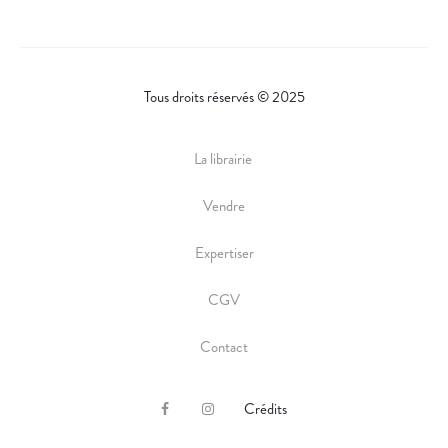
E
Tous droits réservés © 2025
La librairie
Vendre
Expertiser
CGV
Contact
Crédits
F
I
a
n
c
s