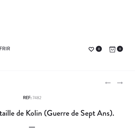
FRIR
0
0
L
P
’
I
P
É
E
REF:
7482
P
R
r
taille de Kolin (Guerre de Sept Ans).
I
R
o
G
E
R
B
d
A
E