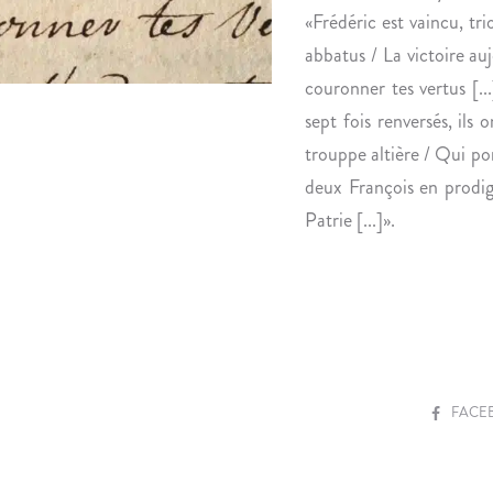
«Frédéric est vaincu, tr
abbatus / La victoire auj
couronner tes vertus [..
sept fois renversés, ils
trouppe altière / Qui port
deux François en prodigu
Patrie [...]».
S
FACE
H
A