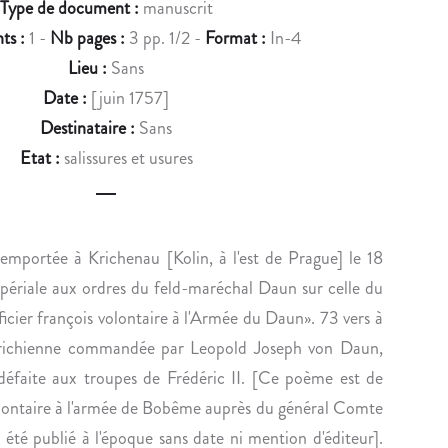
Type de document :
manuscrit
u
P
N
ts :
1 -
Nb pages :
3 pp. 1/2 -
Format :
In-4
c
H
O
Lieu :
Sans
I
I
t
Date :
[juin 1757]
S
T
n
T
S
Destinataire :
Sans
E
E
a
Etat :
salissures et usures
P
C
v
H
R
I
È
i
L
T
remportée à Krichenau [Kolin, à l'est de Prague] le 18
g
I
E
mpériale aux ordres du feld-maréchal Daun sur celle du
P
M
a
icier françois volontaire à l'Armée du Daun». 73 vers à
P
E
t
utrichienne commandée par Leopold Joseph von Daun,
E
N
i
L
T
 défaite aux troupes de Frédéric II. [Ce poème est de
E
A
o
lontaire à l'armée de Bobême auprès du général Comte
B
M
a été publié à l'époque sans date ni mention d'éditeur].
A
O