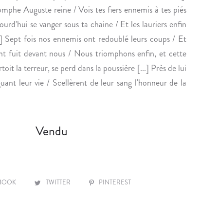
n
iomphe Auguste reine / Vois tes fiers ennemis à tes piés
S
U
ourd'hui se vanger sous ta chaine / Et les lauriers enfin
I
R
R
E
.] Sept fois nos ennemis ont redoublé leurs coups / Et
O
U
 ont fuit devant nous / Nous triomphons enfin, et cette
N
X
oit la terreur, se perd dans la poussière [...] Près de lui
I
.
ant leur vie / Scellèrent de leur sang l'honneur de la
S
E
S
U
Vendu
R
S
O
N
I
BOOK
TWITTER
PINTEREST
M
P
R