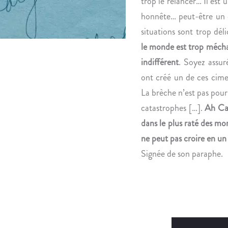
trop le relancer… Il est 
honnête… peut-être un o
situations sont trop dél
le monde est trop mécha
indifférent
. Soyez assuré
ont créé un de ces cime
La brèche n’est pas pour
catastrophes […].
Ah Can
dans le plus raté des mo
ne peut pas croire en un
Signée de son paraphe.