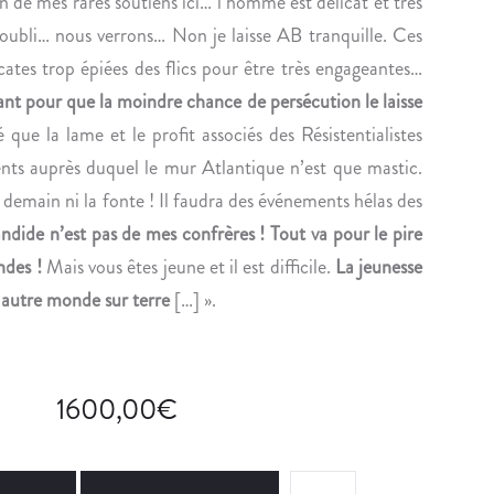
n
un de mes rares soutiens ici… l’homme est délicat et très
T
E
ubli… nous verrons… Non je laisse AB tranquille. Ces
O
icates trop épiées des flics pour être très engageantes…
R
nt pour que la moindre chance de persécution le laisse
H
 que la lame et le profit associés des Résistentialistes
U
G
nts auprès duquel le mur Atlantique n’est que mastic.
O
 demain ni la fonte ! Il faudra des événements hélas des
:
dide n’est pas de mes confrères ! Tout va pour le pire
«
ndes !
Mais vous êtes jeune et il est difficile.
La jeunesse
 autre monde sur terre
[…] ».
C
’
E
S
1600,00
€
T
S
I
B