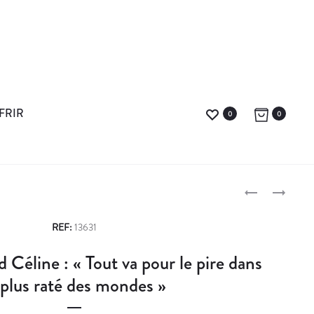
FRIR
0
0
L
C
E
H
P
T
A
REF:
13631
T
R
r
 Céline : « Tout va pour le pire dans
R
T
o
E
E
 plus raté des mondes »
D
C
d
E
R