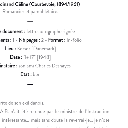
u
rdinand Céline (Courbevoie, 1894/1961)
J
E
Romancier et pamphlétaire.
c
U
U
L
S
t
I
O
e document :
lettre autographe signée
n
E
I
ents :
1 -
Nb pages :
2 -
Format :
In-folio
T
S
a
Lieu :
Korsor [Danemark]
T
E
v
E
D
Date :
"le 17" [1948]
D
U
i
inataire :
son ami Charles Deshayes
R
X
Etat :
bon
g
O
I
U
V
a
E
E
t
T
S
rite de son exil danois.
i
À
I
’A.B. n’ait été retenue par le ministre de l’Instruction
V
È
o
si intéressante… mais sans doute la reverrai-je… je n’ose
I
C
C
L