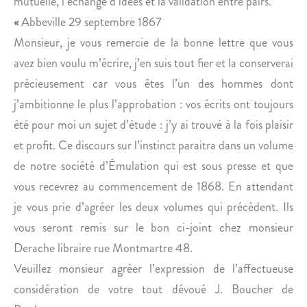
mutuelle, l’échange d’idées et la validation entre pairs.
U
«
Abbeville 29 septembre 1867
R
E
Monsieur, je vous remercie de la bonne lettre que vous
S
avez bien voulu m’écrire, j’en suis tout fier et la conserverai
U
précieusement car vous êtes l’un des hommes dont
R
j’ambitionne le plus l’approbation : vos écrits ont toujours
L
été pour moi un sujet d’étude : j’y ai trouvé à la fois plaisir
E
S
et profit. Ce discours sur l’instinct paraitra dans un volume
O
de notre société d’Émulation qui est sous presse et que
R
vous recevrez au commencement de 1868. En attendant
C
je vous prie d’agréer les deux volumes qui précèdent. Ils
H
vous seront remis sur le bon ci-joint chez monsieur
I
D
Derache libraire rue Montmartre 48.
É
Veuillez monsieur agréer l’expression de l’affectueuse
E
considération de votre tout dévoué J. Boucher de
S