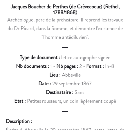
T
A
Jacques Boucher de Perthes (de Crèvecoeur) (Rethel,
I
L
1788/1868)
O
L
Archéologue, père de la préhistoire. Il reprend les travaux
N
É
du Dr Picard, dans la Somme, et démontre l'existence de
D
D
"l'homme antédiluvien".
E
A
T
N
H
S
Type de document :
lettre autographe signée
A
L
Nb documents :
1 -
Nb pages :
2 -
Format :
In-8
Ï
’
S
É
Lieu :
Abbeville
D
D
Date :
29 septembre 1867
E
I
Destinataire :
Sans
J
T
Etat :
Petites rousseurs, un coin légèrement coupé
U
I
L
O
E
N
Description :
S
I
Écrite à Abbeville le 29 septembre 1867, cette lettre de