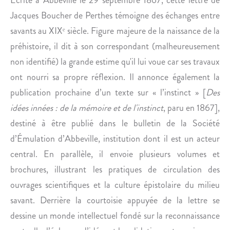
M
L
Jacques Boucher de Perthes témoigne des échanges entre
A
L
S
U
savants au XIXᵉ siècle. Figure majeure de la naissance de la
S
S
préhistoire, il dit à son correspondant (malheureusement
E
T
non identifié) la grande estime qu'il lui voue car ses travaux
N
R
ont nourri sa propre réflexion. Il annonce également la
E
É
publication prochaine d’un texte sur « l’instinct » [
Des
T
E
D
idées innées : de la mémoire et de l'instinct
, paru en 1867],
’
destiné à être publié dans le bulletin de la Société
U
d’Émulation d’Abbeville, institution dont il est un acteur
N
central. En parallèle, il envoie plusieurs volumes et
E
brochures, illustrant les pratiques de circulation des
B
R
ouvrages scientifiques et la culture épistolaire du milieu
O
savant. Derrière la courtoisie appuyée de la lettre se
C
dessine un monde intellectuel fondé sur la reconnaissance
H