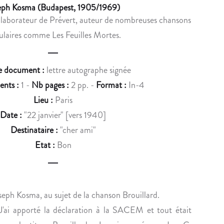
u
eph Kosma (Budapest, 1905/1969)
N
R
laborateur de Prévert, auteur de nombreuses chansons
c
C
B
laires comme Les Feuilles Mortes.
E
È
t
L
S
n
E
F
e document :
lettre autographe signée
T
U
a
nts :
1 -
Nb pages :
2 pp. -
Format :
In-4
E
S
v
X
T
Lieu :
Paris
T
I
i
Date :
"22 janvier" [vers 1940]
E
G
Destinataire :
"cher ami"
g
«
E
Etat :
Bon
C
a
M
H
t
O
A
i
N
R
oseph Kosma, au sujet de la chanson Brouillard.
S
L
o
 J'ai apporté la déclaration à la SACEM et tout était
T
E
R
S