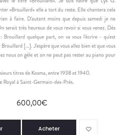
n
avec le titre «Brouillard». Je suis navré que Lys G.
U
X
er «Brouillard» elle a tort du reste. Elle chantera cela
E
,
a rien à faire. D'autant moins que depuis samedi je ne
U
L
 On serait très heureux de vous revoir si vous venez. Dès
S
O
 Brouillard quelque part, on va vous l'écrire - qu'est
E
U
M
I
 Brouillard [...]. J'espère que vous allez bien et que vous
E
S
hez nous on gèle et on ne peut pas rester au piano pour
N
X
T
V
sieurs titres de Kosma, entre 1938 et 1940.
F
I
 Le Royal à Saint-Germain-des-Prés.
A
I
U
I
T
,
600,00
€
I
D
F
U
M
»
O
r
Acheter
D
U