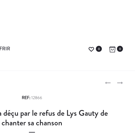
FRIR
0
0
G
A
I
R
P
D
M
REF:
12866
E
A
r
déçu par le refus de Lys Gauty de
D
N
o
É
D
chanter sa chanson
N
B
d
O
A