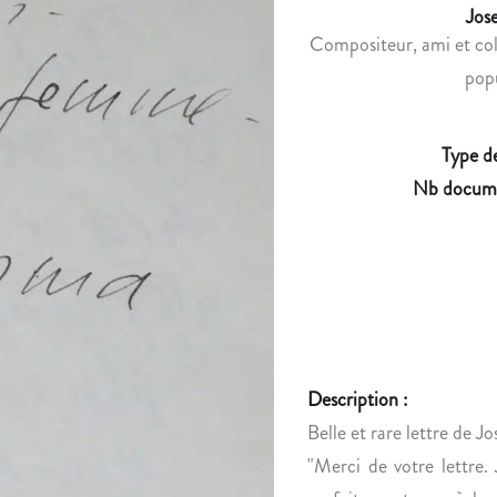
Jos
Compositeur, ami et col
popu
Type d
Nb docume
Description :
Belle et rare lettre de J
"Merci de votre lettre.