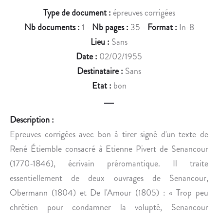
N
N
Type de document :
épreuves corrigées
D
D
Nb documents :
1 -
Nb pages :
35 -
Format :
In-8
E
E
N
G
Lieu :
Sans
G
R
Date :
02/02/1955
E
A
Destinataire :
Sans
R
C
Etat :
bon
A
C
N
H
D
U
Description :
À
S
Epreuves corrigées avec bon à tirer signé d'un texte de
S
B
René Étiemble consacré à Etienne Pivert de Senancour
O
A
N
B
(1770-1846), écrivain préromantique. Il traite
É
E
essentiellement de deux ouvrages de Senancour,
D
U
Obermann (1804) et De l'Amour (1805) : « Trop peu
I
F
chrétien pour condamner la volupté, Senancour
T
,