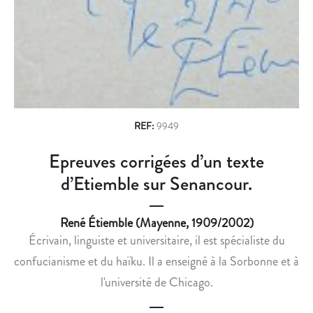
n
C
H
E
L
a
D
É
v
E
T
L
A
i
’
I
g
É
R
C
E
a
REF:
9949
R
E
t
Epreuves corrigées d’un texte
I
T
i
V
C
d’Etiemble sur Senancour.
A
O
o
I
M
René Étiemble (Mayenne, 1909/2002)
n
N
P
Écrivain, linguiste et universitaire, il est spécialiste du
R
A
confucianisme et du haïku. Il a enseigné à la Sorbonne et à
O
G
l'université de Chicago.
L
N
A
O