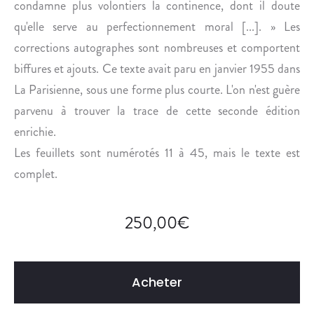
condamne plus volontiers la continence, dont il doute
E
S
U
Y
qu'elle serve au perfectionnement moral [...]. » Les
R
L
corrections autographes sont nombreuses et comportent
.
V
biffures et ajouts. Ce texte avait paru en janvier 1955 dans
A
La Parisienne, sous une forme plus courte. L'on n'est guère
I
parvenu à trouver la trace de cette seconde édition
N
M
enrichie.
A
Les feuillets sont numérotés 11 à 45, mais le texte est
R
complet.
É
C
H
250,00
€
A
L
.
Acheter