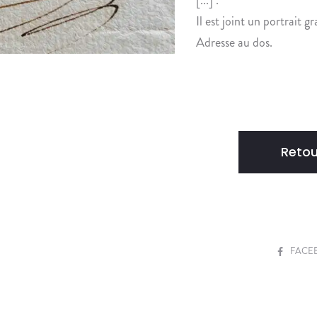
Il est joint un portrait gr
Adresse au dos.
Retou
S
FACE
H
A
R