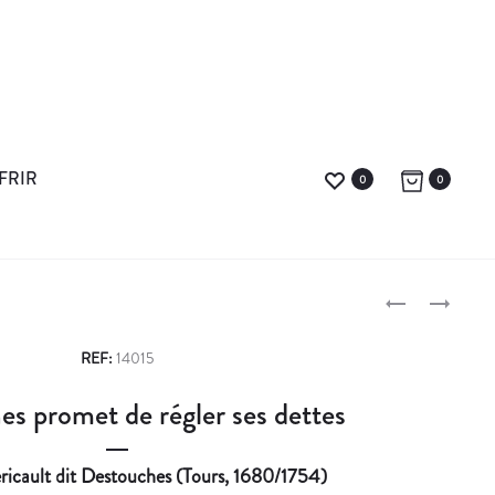
FRIR
0
0
A
S
L
T
P
B
A
REF:
14015
E
N
r
s promet de régler ses dettes
R
I
o
T
S
B
L
d
ricault dit Destouches (Tours, 1680/1754)
E
A