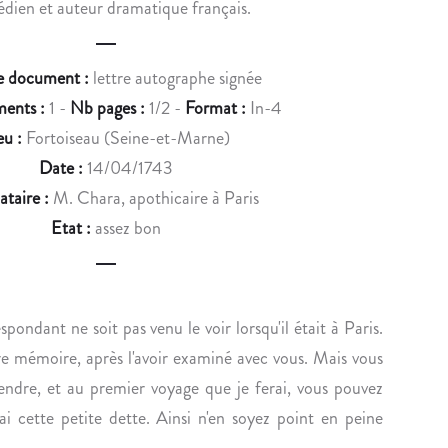
ien et auteur dramatique français.
u
S
S
c
N
D
A
E
e document :
lettre autographe signée
t
R
B
ents :
1 -
Nb pages :
1/2 -
Format :
In-4
n
D
O
eu :
Fortoiseau (Seine-et-Marne)
E
U
a
Date :
14/04/1743
X
F
v
ataire :
M. Chara, apothicaire à Paris
P
F
O
L
i
Etat :
assez bon
S
E
g
E
R
À
S
a
L
D
spondant ne soit pas venu le voir lorsqu'il était à Paris.
t
A
O
re mémoire, après l'avoir examiné avec vous. Mais vous
i
C
N
endre, et au premier voyage que je ferai, vous pouvez
O
N
o
ai cette petite dette. Ainsi n'en soyez point en peine
M
E
T
S