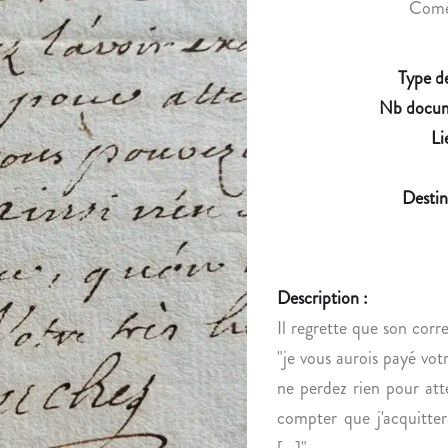
Coméd
Type d
Nb docum
Li
Destin
Description :
Il regrette que son corre
"je vous aurois payé vot
ne perdez rien pour att
compter que j'acquitter
[...]".