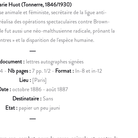
u
rie Huot (Tonnerre, 1846/1930)
B
B
e animale et féministe, secrétaire de la ligue anti-
c
E
O
e réalisa des opérations spectaculaires contre Brown-
L
T
t
C
A
le fut aussi une néo-malthusienne radicale, prônant la
n
H
N
ntres » et la disparition de l'espèce humaine.
A
I
a
R
S
v
L
T
 document :
lettres autographes signées
E
E
i
4 -
Nb pages :
7 pp. 1/2 -
Format :
In-8 et in-12
S
A
Lieu :
[Paris]
g
N
N
ate :
octobre 1886 - août 1887
I
T
a
Destinataire :
Sans
C
O
t
O
I
Etat :
papier un peu jauni
i
L
N
L
E
o
E
-
C
L