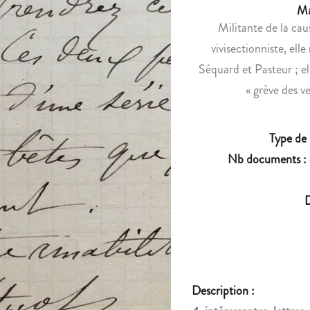
Ma
Militante de la caus
vivisectionniste, ell
Séquard et Pasteur ; el
« grève des ve
Type de
Nb documents :
D
Description :