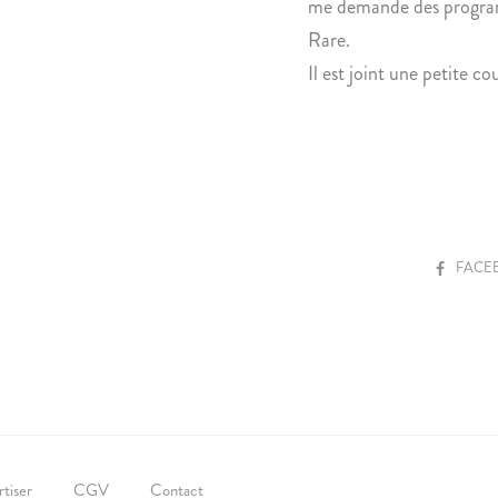
me demande des program
Rare.
Il est joint une petite 
S
FACE
H
A
R
E
tiser
CGV
Contact