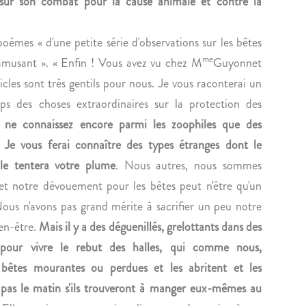
n
s sur son combat pour la cause animale et contre la
R
A
I
U
poèmes « d'une petite série d'observations sur les bêtes
T
R
me
m'amusant ». « Enfin ! Vous avez vu chez M
Guyonnet
I
E
icles sont très gentils pour nous. Je vous raconterai un
Q
N
U
T
mps des choses extraordinaires sur la protection des
E
D
 ne connaissez encore parmi les zoophiles que des
L
E
. Je vous ferai connaître des types étranges dont le
A
J
ble tentera votre plume
. Nous autres, nous sommes
P
U
 et notre dévouement pour les bêtes peut n'être qu'un
O
S
L
S
ous n'avons pas grand mérite à sacrifier un peu notre
I
I
ien-être.
Mais il y a des déguenillés, grelottants dans des
T
E
 pour vivre le rebut des halles, qui comme nous,
I
U
s bêtes mourantes ou perdues et les abritent et les
Q
,
 pas le matin s'ils trouveront à manger eux-mêmes au
U
R
E
E