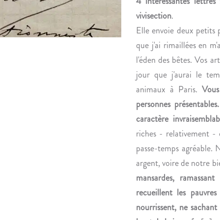
4 intéressantes lettre
vivisection
.
Elle envoie deux petits 
que j'ai rimaillées en 
l'éden des bêtes. Vos art
jour que j'aurai le te
animaux à Paris.
Vous
personnes présentables
caractère invraisembla
riches - relativement -
passe-temps agréable. N
argent, voire de notre b
mansardes, ramassant
recueillent les pauvre
nourrissent, ne sachant