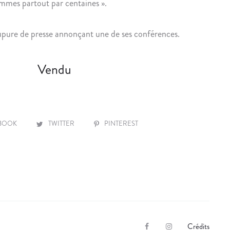
mes partout par centaines ».
T
S
E
Q
coupure de presse annonçant une de ses conférences.
À
U
L
E
’
A
Vendu
I
V
N
E
S
U
T
G
BOOK
TWITTER
PINTEREST
I
L
T
E
U
T
P
A
S
T
Crédits
F
I