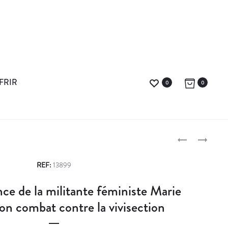
FRIR
0
0
L
L
E
E
P
P
T
REF:
13899
R
T
r
e de la militante féministe Marie
I
R
o
X
E
on combat contre la vivisection
N
D
d
O
U