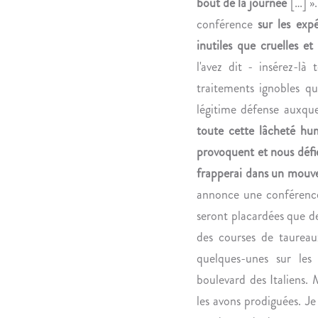
bout de la journée
[…] ».
conférence
sur les exp
inutiles que cruelles et 
l'avez dit - insérez-là
traitements ignobles que
légitime défense auxquel
toute cette lâcheté hu
provoquent et nous défie
frapperai dans un mouve
annonce une conférence
seront placardées que de
des courses de taureau
quelques-unes sur le
boulevard des Italiens. 
les avons prodiguées. Je