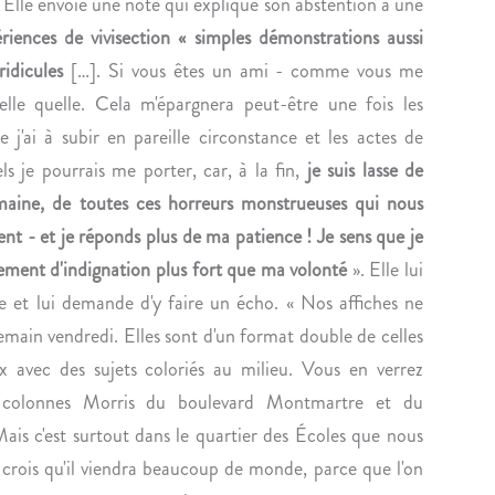
 Elle envoie une note qui explique son abstention à une
H
C
ériences de vivisection « simples démonstrations aussi
Y
L
ridicules
[…]. Si vous êtes un ami - comme vous me
G
U
 telle quelle. Cela m'épargnera peut-être une fois les
I
S
 j'ai à subir en pareille circonstance et les actes de
É
À
N
V
s je pourrais me porter, car, à la fin,
je suis lasse de
I
E
maine, de toutes ces horreurs monstrueuses qui nous
S
N
nt - et je réponds plus de ma patience ! Je sens que je
T
T
ment d'indignation plus fort que ma volonté
». Elle lui
E
E
 et lui demande d'y faire un écho. « Nos affiches ne
D
U
E
I
main vendredi. Elles sont d'un format double de celles
C
L
x avec des sujets coloriés au milieu. Vous en verrez
A
E
s colonnes Morris du boulevard Montmartre et du
L
T
Mais c'est surtout dans le quartier des Écoles que nous
M
P
 crois qu'il viendra beaucoup de monde, parce que l'on
E
R
T
E