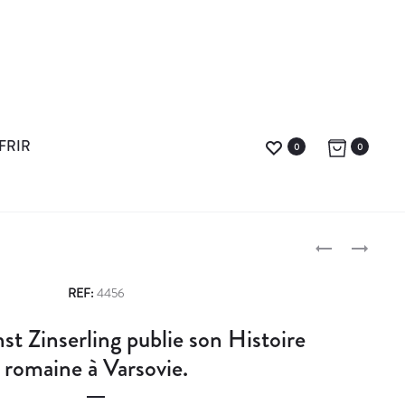
FRIR
0
0
L
L
E
’
P
C
A
REF:
4456
T
M
r
st Zinserling publie son Histoire
U
I
o
R
R
romaine à Varsovie.
E
A
d
E
L