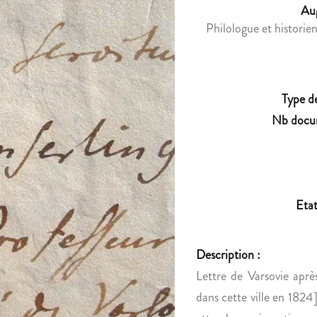
Aug
Philologue et historien
Type d
Nb docu
Etat
Description :
Lettre de Varsovie aprè
dans cette ville en 1824]