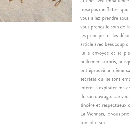
attend avec impatience l
n'ose pas me flatter que 
vous allez prendre sous
vous prenez le soin de fa
les principes et les déc
article avec beaucoup d'i
lui a envoyée et se pla
nullement surpris, puisq
ont éprouvé le même sor
secrètes qui se sont emp
intérêt à exploiter ma co
de son ouvrage. «Je vou
sincère et respectueux d
La Mennais, je vous prie 
son adresse».