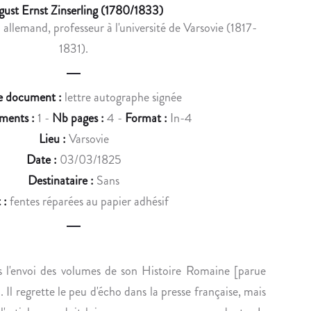
u
ust Ernst Zinserling (1780/1833)
X
C
 allemand, professeur à l'université de Varsovie (1817-
c
Q
O
1831).
U
U
t
I
P
n
S
V
e document :
lettre autographe signée
E
E
a
ments :
1 -
Nb pages :
4 -
Format :
In-4
D
N
v
E
T
Lieu :
Varsovie
M
-
i
Date :
03/03/1825
M
D
Destinataire :
Sans
g
E
E
 :
fentes réparées au papier adhésif
S
S
a
W
B
t
E
O
i
T
I
s l'envoi des volumes de son Histoire Romaine [parue
C
S
o
. Il regrette le peu d'écho dans la presse française, mais
H
R
I
E