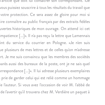
n
'article que doit lui consacrer son correspondant. «Je
N
N
vous puissiez souscrire à tous les résultats du travail que
E
O
 votre protection. Ce sera assez de gloire pour moi si
.
N
ire connaître au public français par des extraits fidèles
C
ouvertes historiques de mon ouvrage. On attend ici cet
E
À
mpatience [...]». Il n'a pas reçu la lettre que Lamennais
L
int du service du courrier en Pologne. «Je n'en suis
A
ue plusieurs de mes lettres et de celles qu'on m'adresse
C
t. Je me suis convaincu que les membres des sociétés
O
arés aussi des bureaux de la poste, ont je ne sais quel
C
H
rrespondance [...]». Il lui adresse plusieurs exemplaires
I
s prie de garder celui qui est relié comme un hommage
N
e l'auteur. Si vous avez l'occasion de voir M. l'abbé de
C
de l'avertir qu'il trouvera chez M. Verdière un paquet à
H
I
N