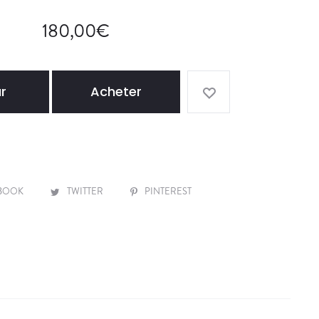
E
180,00
€
P
A
R
A
r
Acheter
M
O
U
R
.
BOOK
TWITTER
PINTEREST