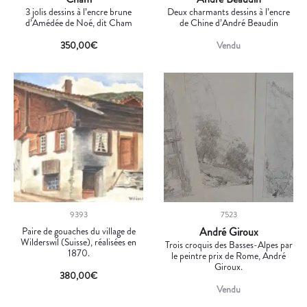
3 jolis dessins à l’encre brune
Deux charmants dessins à l’encre
d’Amédée de Noé, dit Cham
de Chine d’André Beaudin
350,00
€
Vendu
9393
7523
Paire de gouaches du village de
André Giroux
Wilderswil (Suisse), réalisées en
Trois croquis des Basses-Alpes par
1870.
le peintre prix de Rome, André
Giroux.
380,00
€
Vendu