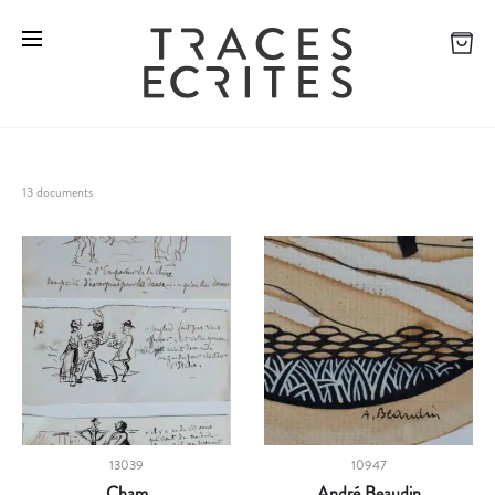
13 documents
13039
10947
Cham
André Beaudin