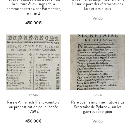
la culture & les usages de la
III sur le port des vêtements des
pomme de terre » par Parmentier,
luxe et des bijoux
en l’an 2
Vendu
450,00
€
12946
12574
Rare « Almanach [franc-comtois]
Rare poème imprimé intitulé « Le
ou pronostication pour l’année
Secretaire de Pybrac », sur les
1759 »
guerres de religion
450,00
€
Vendu