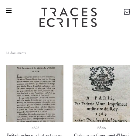
14 documents
14526
13846
Petite brochure : « Instruction sur
Ordonnance (imprimée) d’Henri