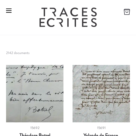
2142 documents
15692
15691
Théodore Botrel
Yolande de France