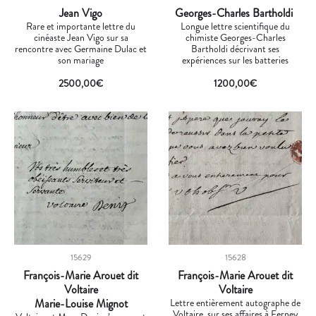
Jean Vigo
Georges-Charles Bartholdi
Rare et importante lettre du
Longue lettre scientifique du
cinéaste Jean Vigo sur sa
chimiste Georges-Charles
rencontre avec Germaine Dulac et
Bartholdi décrivant ses
son mariage
expériences sur les batteries
2500,00
€
1200,00
€
15629
15628
François-Marie Arouet dit
François-Marie Arouet dit
Voltaire
Voltaire
Marie-Louise Mignot
Lettre entièrement autographe de
Voltaire, sur ses affaires à Ferney