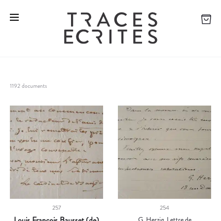
1192 documents
257
254
Louis François Bausset (de)
G. Herzig. Lettre de