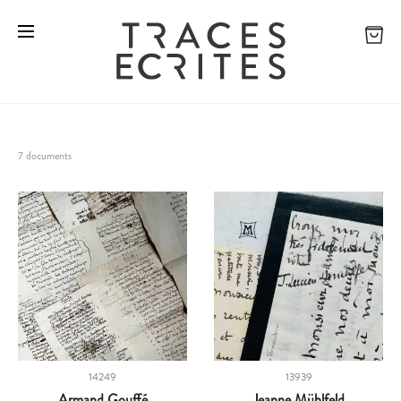
7 documents
14249
13939
Armand Gouffé
Jeanne Mühlfeld