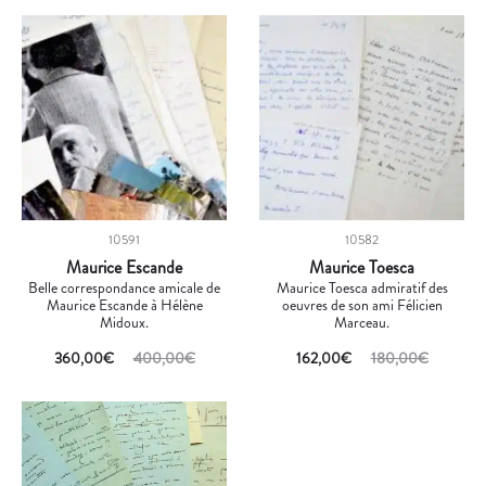
10591
10582
Maurice Escande
Maurice Toesca
Belle correspondance amicale de
Maurice Toesca admiratif des
Maurice Escande à Hélène
oeuvres de son ami Félicien
Midoux.
Marceau.
360,00
€
400,00
€
162,00
€
180,00
€