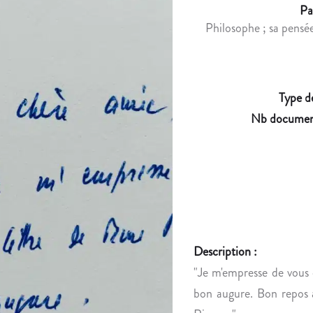
Pa
Philosophe ; sa pensée
Type d
Nb documen
Description :
"Je m'empresse de vous
bon augure. Bon repos a