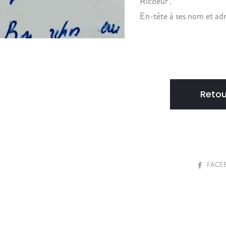
Ricoeur".
En-tête à ses nom et adr
Retou
S
FACE
H
A
R
E