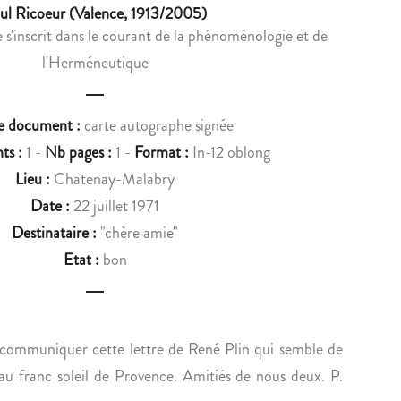
u
ul Ricoeur (Valence, 1913/2005)
N
E
 s'inscrit dans le courant de la phénoménologie et de
c
V
U
l'Herméneutique
I
R
t
I
O
n
,
R
e document :
carte autographe signée
R
G
a
ts :
1 -
Nb pages :
1 -
Format :
In-12 oblong
O
A
v
I
N
Lieu :
Chatenay-Malabry
D
I
i
Date :
22 juillet 1971
E
S
Destinataire :
"chère amie"
g
D
E
Etat :
bon
A
U
a
N
N
t
E
S
i
M
É
 communiquer cette lettre de René Plin qui semble de
A
M
o
u franc soleil de Provence. Amitiés de nous deux. P.
R
I
K
N