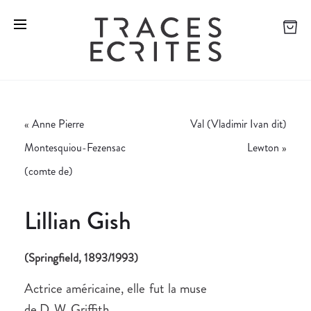
«
Anne Pierre
Val (Vladimir Ivan dit)
Montesquiou-Fezensac
Lewton
»
(comte de)
Lillian Gish
(Springfield, 1893/1993)
Actrice américaine, elle fut la muse
de D. W. Griffith.