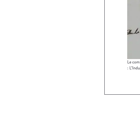
Le comt
: L’Indu