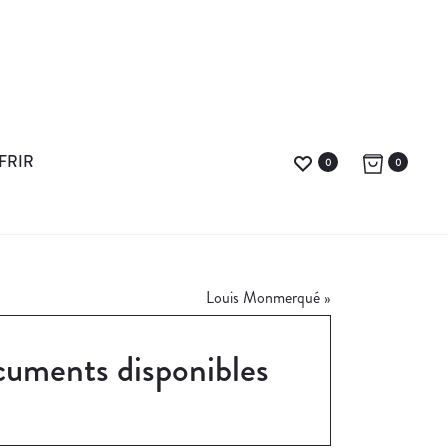
FRIR
0
0
Louis Monmerqué
»
uments disponibles