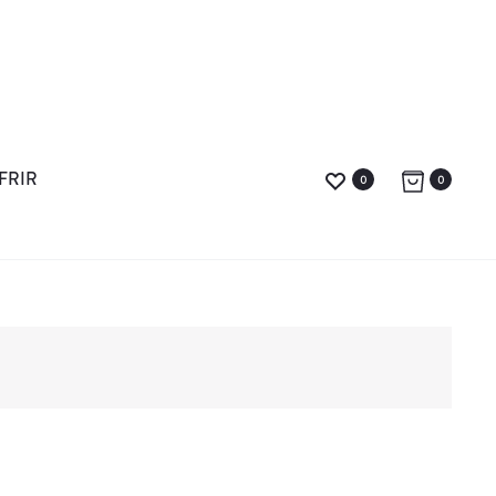
FRIR
0
0