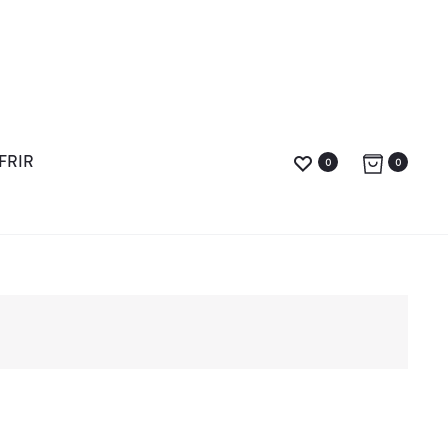
FRIR
0
0